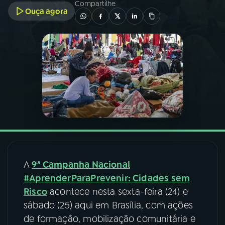
Compartilhe
Ouça agora
03
PROGRAMAÇÃO
04
PROGRAMAS
05
PODCASTS
06
VIDEOCASTS
07
ÚLTIMAS
A
9ª Campanha Nacional
#AprenderParaPrevenir: Cidades sem
08
FESTIVAL DE MÚSICA
Risco
acontece nesta sexta-feira (24) e
sábado (25) aqui em Brasília, com ações
de formação, mobilização comunitária e
ACOMPANHE A RÁDIO NACIONAL