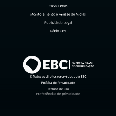
Canal Libras
(abre em nova aba)
Monitoramento e Análise de Mídias
(abre em nova aba)
Publicidade Legal
(abre em nova aba)
Rádio Gov
(abre em nova aba)
© Todos os direitos reservados pela EBC
Política de Privacidade
(abre em nova aba)
Termos de uso
(abre em nova aba)
Preferências de privacidade