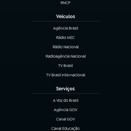
RNCP
(abre em nova aba)
Veículos
Agência Brasil
(abre em nova aba)
Rádio MEC
(abre em nova aba)
Rádio Nacional
Radioagência Nacional
(abre em nova aba)
TV Brasil
(abre em nova aba)
TV Brasil Internacional
(abre em nova aba)
Serviços
A Voz do Brasil
(abre em nova aba)
Agência GOV
(abre em nova aba)
Canal GOV
(abre em nova aba)
Canal Educação
(abre em nova aba)