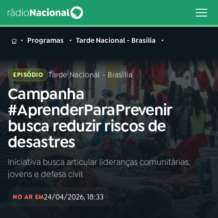
MENU
Programas
Tarde Nacional - Brasília
Tarde Nacional - Brasília
EPISÓDIO
Campanha
Buscar
na
#AprenderParaPrevenir
Rádio
Buscar
busca reduzir riscos de
Nacional
desastres
AO VIVO
Iniciativa busca articular lideranças comunitárias,
jovens e defesa civil
01
INÍCIO
24/04/2026, 18:33
NO AR EM
02
A RÁDIO