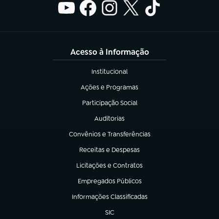
Acesso à Informação
Institucional
(abre em nova aba)
Ações e Programas
(abre em nova aba)
Participação Social
(abre em nova aba)
Auditorias
(abre em nova aba)
Convênios e Transferências
(abre em nova aba)
Receitas e Despesas
(abre em nova aba)
Licitações e Contratos
(abre em nova aba)
Empregados Públicos
(abre em nova aba)
Informações Classificadas
(abre em nova aba)
SIC
(abre em nova aba)