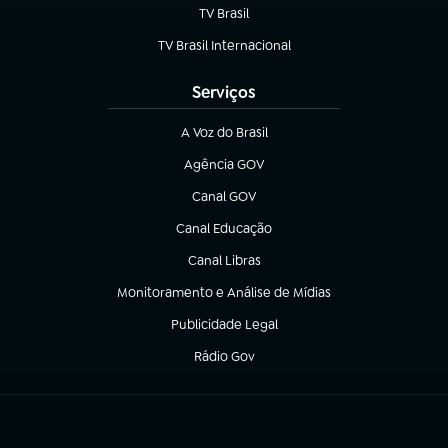
TV Brasil
(abre em nova aba)
TV Brasil Internacional
(abre em nova aba)
Serviços
A Voz do Brasil
(abre em nova aba)
Agência GOV
(abre em nova aba)
Canal GOV
(abre em nova aba)
Canal Educação
(abre em nova aba)
Canal Libras
(abre em nova aba)
Monitoramento e Análise de Mídias
(abre em nova aba)
Publicidade Legal
(abre em nova aba)
Rádio Gov
(abre em nova aba)