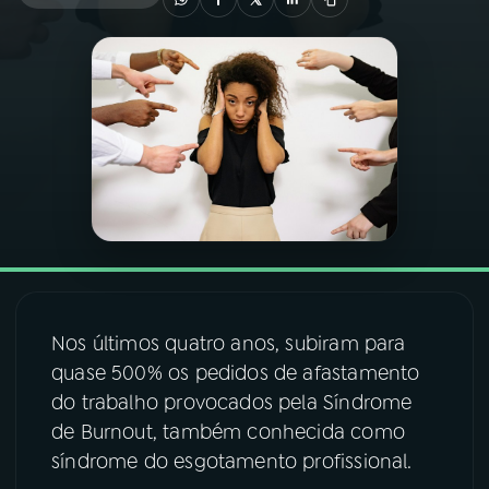
03
PROGRAMAÇÃO
04
PROGRAMAS
05
PODCASTS
06
VIDEOCASTS
Nos últimos quatro anos, subiram para
07
ÚLTIMAS
quase 500% os pedidos de afastamento
do trabalho provocados pela Síndrome
08
FESTIVAL DE MÚSICA
de Burnout, também conhecida como
síndrome do esgotamento profissional.
ACOMPANHE A RÁDIO NACIONAL