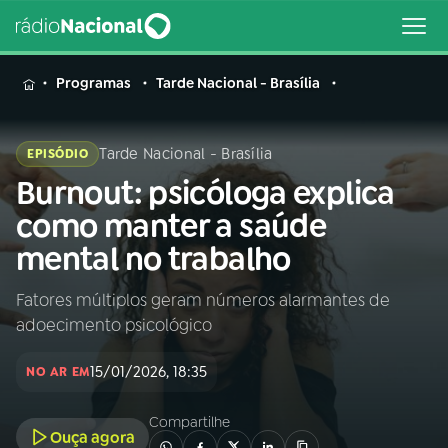
MENU
Programas
Tarde Nacional - Brasília
Tarde Nacional - Brasília
EPISÓDIO
Burnout: psicóloga explica
Buscar
na
como manter a saúde
Rádio
Buscar
mental no trabalho
Nacional
Fatores múltiplos geram números alarmantes de
AO VIVO
adoecimento psicológico
01
INÍCIO
15/01/2026, 18:35
NO AR EM
Compartilhe
02
A RÁDIO
Ouça agora