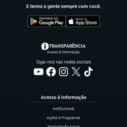
E tenha a gente sempre com você.
(abre em nova aba)
TRANSPARÊNCIA
Acesso à Informação
Siga-nos nas redes sociais
Acesso à Informação
Institucional
(abre em nova aba)
Ações e Programas
(abre em nova aba)
Participação Social