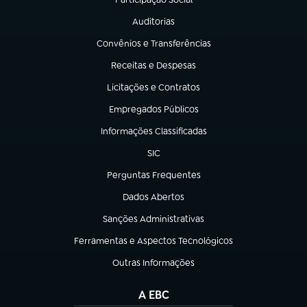
(abre em nova aba)
Auditorias
(abre em nova aba)
Convênios e Transferências
(abre em nova aba)
Receitas e Despesas
(abre em nova aba)
Licitações e Contratos
(abre em nova aba)
Empregados Públicos
(abre em nova aba)
Informações Classificadas
(abre em nova aba)
SIC
(abre em nova aba)
Perguntas Frequentes
(abre em nova aba)
Dados Abertos
(abre em nova aba)
Sanções Administrativas
(abre em nova aba)
Ferramentas e Aspectos Tecnológicos
(abre em nova aba)
Outras Informações
(abre em nova aba)
A EBC