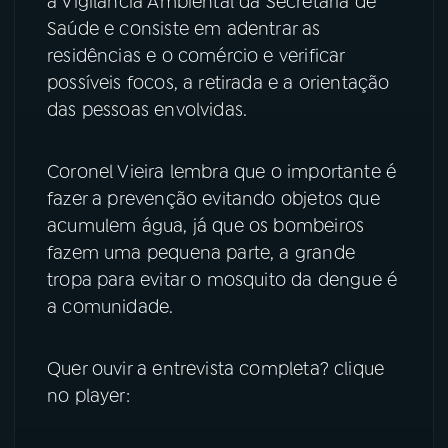
a Vigilância Ambiental da Secretária de
Saúde e consiste em adentrar as
YouTube
Facebook
residências e o comércio e verificar
possíveis focos, a retirada e a orientação
Instagram
X
das pessoas envolvidas.
TikTok
Coronel Vieira lembra que o importante é
fazer a prevenção evitando objetos que
acumulem água, já que os bombeiros
fazem uma pequena parte, a grande
tropa para evitar o mosquito da dengue é
a comunidade.
Quer ouvir a entrevista completa? clique
no player: