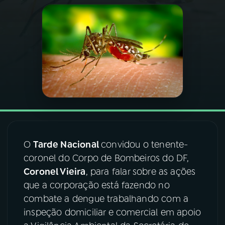
03
PROGRAMAÇÃO
04
PROGRAMAS
05
PODCASTS
06
VIDEOCASTS
O
Tarde Nacional
convidou o tenente-
07
ÚLTIMAS
coronel do Corpo de Bombeiros do DF,
Coronel Vieira
, para falar sobre as ações
que a corporação está fazendo no
08
FESTIVAL DE MÚSICA
combate a dengue trabalhando com a
inspeção domiciliar e comercial em apoio
ACOMPANHE A RÁDIO NACIONAL