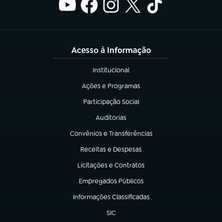
Acesso à Informação
Institucional
(abre em nova aba)
Ações e Programas
(abre em nova aba)
Participação Social
(abre em nova aba)
Auditorias
(abre em nova aba)
Convênios e Transferências
(abre em nova aba)
Receitas e Despesas
(abre em nova aba)
Licitações e Contratos
(abre em nova aba)
Empregados Públicos
(abre em nova aba)
Informações Classificadas
(abre em nova aba)
SIC
(abre em nova aba)