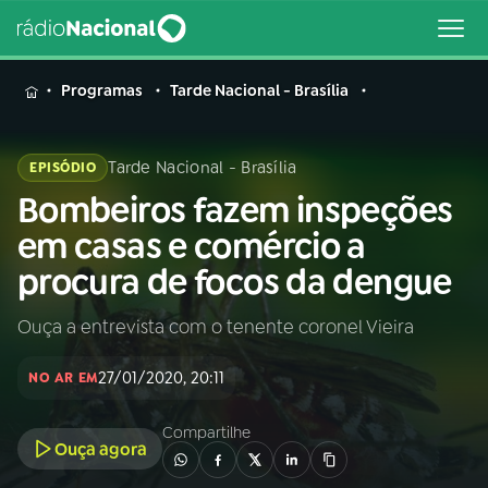
MENU
Programas
Tarde Nacional - Brasília
Tarde Nacional - Brasília
EPISÓDIO
Bombeiros fazem inspeções
Buscar
na
em casas e comércio a
Rádio
Buscar
procura de focos da dengue
Nacional
Ouça a entrevista com o tenente coronel Vieira
AO VIVO
27/01/2020, 20:11
NO AR EM
01
INÍCIO
Compartilhe
Ouça agora
02
A RÁDIO