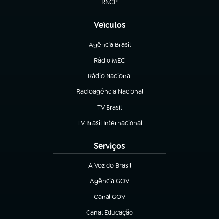
RNCP
(abre em nova aba)
Veículos
Agência Brasil
(abre em nova aba)
Rádio MEC
(abre em nova aba)
Rádio Nacional
Radioagência Nacional
(abre em nova aba)
TV Brasil
(abre em nova aba)
TV Brasil Internacional
(abre em nova aba)
Serviços
A Voz do Brasil
(abre em nova aba)
Agência GOV
(abre em nova aba)
Canal GOV
(abre em nova aba)
Canal Educação
(abre em nova aba)