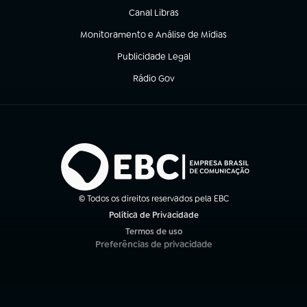
Canal Libras
(abre em nova aba)
Monitoramento e Análise de Mídias
(abre em nova aba)
Publicidade Legal
(abre em nova aba)
Rádio Gov
(abre em nova aba)
© Todos os direitos reservados pela EBC
Política de Privacidade
(abre em nova aba)
Termos de uso
(abre em nova aba)
Preferências de privacidade