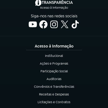
(abre em nova aba)
TRANSPARÊNCIA
Acesso à Informação
Siga-nos nas redes sociais
Acesso à Informação
Institucional
(abre em nova aba)
Ações e Programas
(abre em nova aba)
Participação Social
(abre em nova aba)
Auditorias
(abre em nova aba)
Convênios e Transferências
(abre em nova aba)
Receitas e Despesas
(abre em nova aba)
Licitações e Contratos
(abre em nova aba)