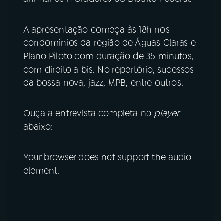
YouTube
Facebook
A apresentação começa às 18h nos
condomínios da região de Águas Claras e
Instagram
X
Plano Piloto com duração de 35 minutos,
com direito a bis. No repertório, sucessos
TikTok
da bossa nova, jazz, MPB, entre outros.
Ouça a entrevista completa no
player
abaixo:
Your browser does not support the audio
element.