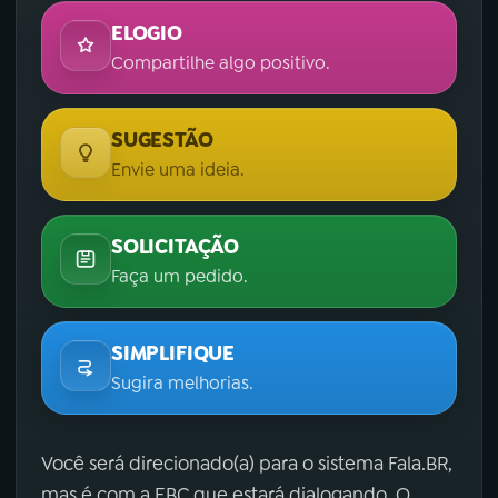
ELOGIO
Compartilhe algo positivo.
SUGESTÃO
Envie uma ideia.
SOLICITAÇÃO
Faça um pedido.
SIMPLIFIQUE
Sugira melhorias.
Você será direcionado(a) para o sistema Fala.BR,
mas é com a EBC que estará dialogando. O