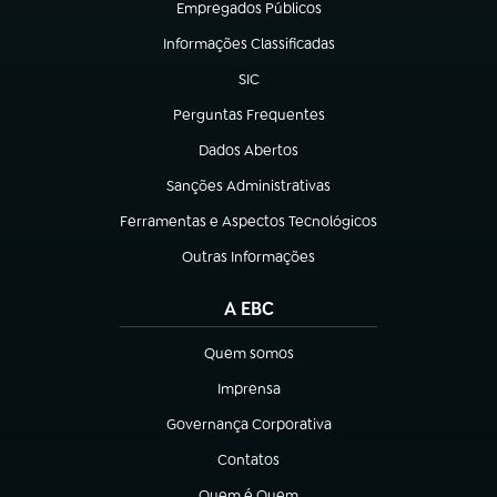
Empregados Públicos
(abre em nova aba)
Informações Classificadas
(abre em nova aba)
SIC
(abre em nova aba)
Perguntas Frequentes
(abre em nova aba)
Dados Abertos
(abre em nova aba)
Sanções Administrativas
(abre em nova aba)
Ferramentas e Aspectos Tecnológicos
(abre em nova aba)
Outras Informações
(abre em nova aba)
A EBC
Quem somos
(abre em nova aba)
Imprensa
(abre em nova aba)
Governança Corporativa
(abre em nova aba)
Contatos
(abre em nova aba)
Quem é Quem