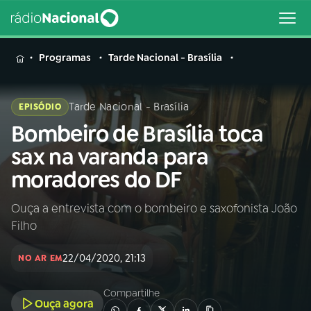
MENU
Programas
Tarde Nacional - Brasília
Tarde Nacional - Brasília
EPISÓDIO
Bombeiro de Brasília toca
Buscar
na
sax na varanda para
Rádio
Buscar
moradores do DF
Nacional
Ouça a entrevista com o bombeiro e saxofonista João
AO VIVO
Filho
01
INÍCIO
22/04/2020, 21:13
NO AR EM
Compartilhe
02
A RÁDIO
Ouça agora