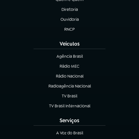
(abre em nova aba)
Diretoria
(abre em nova aba)
Ouvidoria
(abre em nova aba)
RNCP
(abre em nova aba)
Veículos
Agência Brasil
(abre em nova aba)
Rádio MEC
(abre em nova aba)
Rádio Nacional
Radioagência Nacional
(abre em nova aba)
TV Brasil
(abre em nova aba)
TV Brasil Internacional
(abre em nova aba)
Serviços
A Voz do Brasil
(abre em nova aba)