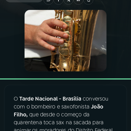
03
PROGRAMAÇÃO
04
PROGRAMAS
05
PODCASTS
06
VIDEOCASTS
07
ÚLTIMAS
O
Tarde Nacional - Brasília
conversou
com o bombeiro e saxofonista
João
08
FESTIVAL DE MÚSICA
Filho,
que desde o começo da
quarentena toca sax na sacada para
ACOMPANHE A RÁDIO NACIONAL
animar os moradores do Distrito Federal.