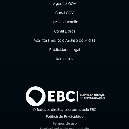
Agência GOV
(abre em nova aba)
Canal GOV
(abre em nova aba)
Canal Educação
(abre em nova aba)
Canal Libras
(abre em nova aba)
Monitoramento e Análise de Mídias
(abre em nova aba)
Publicidade Legal
(abre em nova aba)
Rádio Gov
(abre em nova aba)
© Todos os direitos reservados pela EBC
Política de Privacidade
(abre em nova aba)
Termos de uso
(abre em nova aba)
Preferências de privacidade