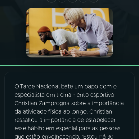
03
PROGRAMAÇÃO
04
PROGRAMAS
05
PODCASTS
06
VIDEOCASTS
O Tarde Nacional bate um papo com o
especialista em treinamento esportivo
07
ÚLTIMAS
Christian Zamprogna sobre a importância
da atividade física ao longo. Christian
08
FESTIVAL DE MÚSICA
ressaltou a importância de estabelecer
esse hábito em especial para as pessoas
que estão envelhecendo. "Estou há 30
ACOMPANHE A RÁDIO NACIONAL