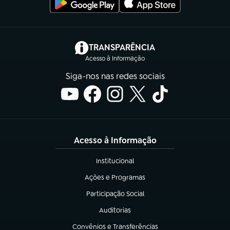
(abre em nova aba)
TRANSPARÊNCIA
Acesso à Informação
Siga-nos nas redes sociais
Acesso à Informação
Institucional
(abre em nova aba)
Ações e Programas
(abre em nova aba)
Participação Social
(abre em nova aba)
Auditorias
(abre em nova aba)
Convênios e Transferências
(abre em nova aba)