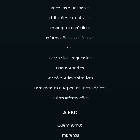
Receitas e Despesas
(abre em nova aba)
Licitações e Contratos
(abre em nova aba)
Empregados Públicos
(abre em nova aba)
Informações Classificadas
(abre em nova aba)
SIC
(abre em nova aba)
Perguntas Frequentes
(abre em nova aba)
Dados Abertos
(abre em nova aba)
Sanções Administrativas
(abre em nova aba)
Ferramentas e Aspectos Tecnológicos
(abre em nova aba)
Outras Informações
(abre em nova aba)
A EBC
Quem somos
(abre em nova aba)
Imprensa
(abre em nova aba)