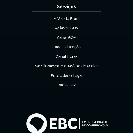
Serviços
A Voz do Brasil
(abre em nova aba)
Agência GOV
(abre em nova aba)
Canal GOV
(abre em nova aba)
Canal Educação
(abre em nova aba)
Canal Libras
(abre em nova aba)
Monitoramento e Análise de Mídias
(abre em nova aba)
Publicidade Legal
(abre em nova aba)
Rádio Gov
(abre em nova aba)