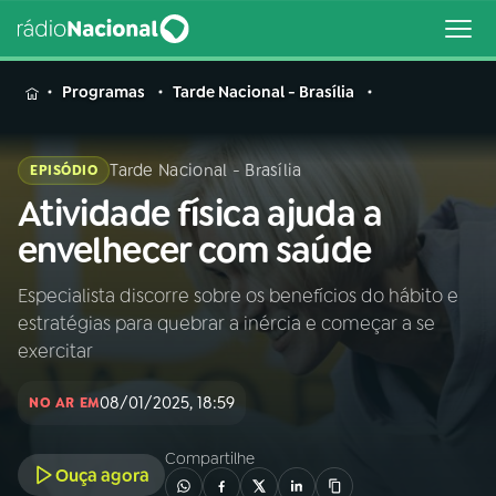
MENU
Programas
Tarde Nacional - Brasília
Tarde Nacional - Brasília
EPISÓDIO
Atividade física ajuda a
Buscar
na
envelhecer com saúde
Rádio
Buscar
Nacional
Especialista discorre sobre os benefícios do hábito e
estratégias para quebrar a inércia e começar a se
AO VIVO
exercitar
08/01/2025, 18:59
01
INÍCIO
NO AR EM
Compartilhe
Ouça agora
02
A RÁDIO