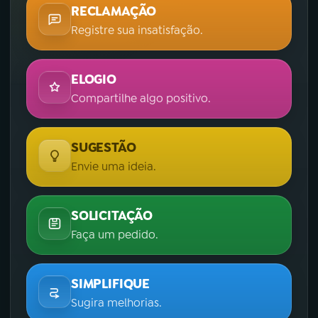
RECLAMAÇÃO
Registre sua insatisfação.
ELOGIO
Compartilhe algo positivo.
SUGESTÃO
Envie uma ideia.
SOLICITAÇÃO
Faça um pedido.
SIMPLIFIQUE
Sugira melhorias.