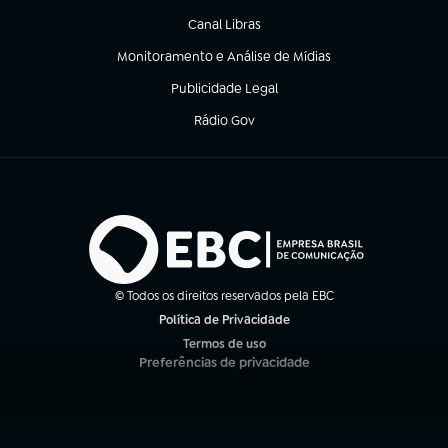
Canal Libras
(abre em nova aba)
Monitoramento e Análise de Mídias
(abre em nova aba)
Publicidade Legal
(abre em nova aba)
Rádio Gov
(abre em nova aba)
© Todos os direitos reservados pela EBC
Política de Privacidade
(abre em nova aba)
Termos de uso
(abre em nova aba)
Preferências de privacidade