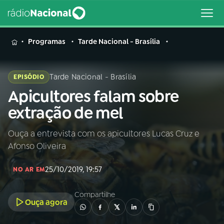
MENU
Programas
Tarde Nacional - Brasília
Tarde Nacional - Brasília
EPISÓDIO
Apicultores falam sobre
Buscar
na
extração de mel
Rádio
Buscar
Nacional
Ouça a entrevista com os apicultores Lucas Cruz e
Afonso Oliveira
AO VIVO
25/10/2019, 19:57
NO AR EM
01
INÍCIO
Compartilhe
Ouça agora
02
A RÁDIO