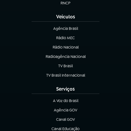
RNCP
(abre em nova aba)
Veículos
Agência Brasil
(abre em nova aba)
Rádio MEC
(abre em nova aba)
Rádio Nacional
Radioagência Nacional
(abre em nova aba)
TV Brasil
(abre em nova aba)
TV Brasil Internacional
(abre em nova aba)
Serviços
A Voz do Brasil
(abre em nova aba)
Agência GOV
(abre em nova aba)
Canal GOV
(abre em nova aba)
Canal Educação
(abre em nova aba)