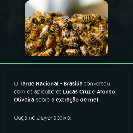
03
PROGRAMAÇÃO
04
PROGRAMAS
05
PODCASTS
06
VIDEOCASTS
O
Tarde Nacional - Brasília
conversou
com os apicultores
Lucas Cruz
e
Afonso
07
ÚLTIMAS
Oliveira
sobre a
extração de mel
.
08
FESTIVAL DE MÚSICA
Ouça no
player
abaixo:
ACOMPANHE A RÁDIO NACIONAL