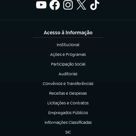
Acesso à Informação
Institucional
(abre em nova aba)
Ações e Programas
(abre em nova aba)
Participação Social
(abre em nova aba)
Auditorias
(abre em nova aba)
Convênios e Transferências
(abre em nova aba)
Receitas e Despesas
(abre em nova aba)
Licitações e Contratos
(abre em nova aba)
Empregados Públicos
(abre em nova aba)
Informações Classificadas
(abre em nova aba)
SIC
(abre em nova aba)