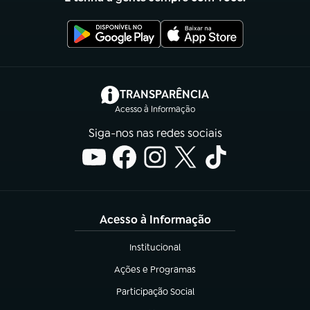
(abre em nova aba)
TRANSPARÊNCIA
Acesso à Informação
Siga-nos nas redes sociais
Acesso à Informação
Institucional
(abre em nova aba)
Ações e Programas
(abre em nova aba)
Participação Social
(abre em nova aba)