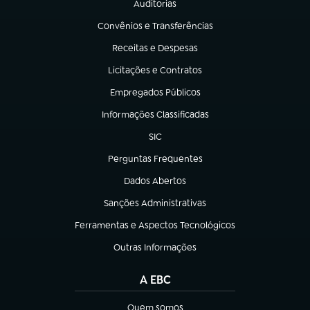
Auditorias
(abre em nova aba)
Convênios e Transferências
(abre em nova aba)
Receitas e Despesas
(abre em nova aba)
Licitações e Contratos
(abre em nova aba)
Empregados Públicos
(abre em nova aba)
Informações Classificadas
(abre em nova aba)
SIC
(abre em nova aba)
Perguntas Frequentes
(abre em nova aba)
Dados Abertos
(abre em nova aba)
Sanções Administrativas
(abre em nova aba)
Ferramentas e Aspectos Tecnológicos
(abre em nova aba)
Outras Informações
(abre em nova aba)
A EBC
Quem somos