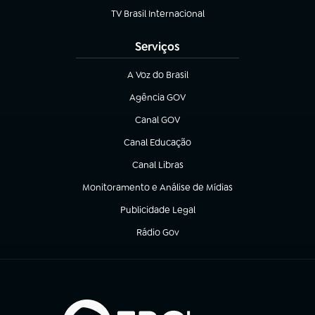
TV Brasil Internacional
(abre em nova aba)
Serviços
A Voz do Brasil
(abre em nova aba)
Agência GOV
(abre em nova aba)
Canal GOV
(abre em nova aba)
Canal Educação
(abre em nova aba)
Canal Libras
(abre em nova aba)
Monitoramento e Análise de Mídias
(abre em nova aba)
Publicidade Legal
(abre em nova aba)
Rádio Gov
(abre em nova aba)