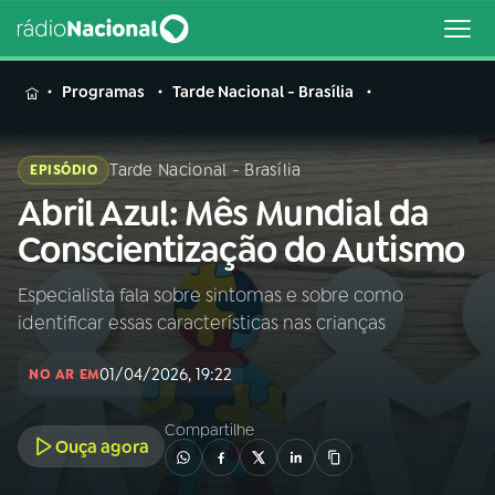
MENU
Programas
Tarde Nacional - Brasília
Tarde Nacional - Brasília
EPISÓDIO
Abril Azul: Mês Mundial da
Buscar
na
Conscientização do Autismo
Rádio
Buscar
Nacional
Especialista fala sobre sintomas e sobre como
identificar essas características nas crianças
AO VIVO
01/04/2026, 19:22
NO AR EM
01
INÍCIO
Compartilhe
Ouça agora
02
A RÁDIO