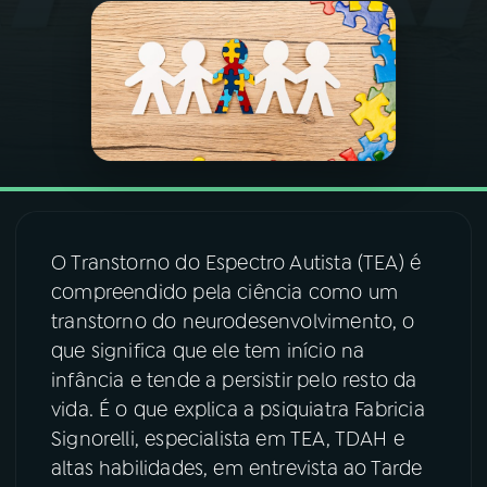
03
PROGRAMAÇÃO
04
PROGRAMAS
05
PODCASTS
O Transtorno do Espectro Autista (TEA) é
06
VIDEOCASTS
compreendido pela ciência como um
transtorno do neurodesenvolvimento, o
07
ÚLTIMAS
que significa que ele tem início na
infância e tende a persistir pelo resto da
vida. É o que explica a psiquiatra Fabricia
08
FESTIVAL DE MÚSICA
Signorelli, especialista em TEA, TDAH e
altas habilidades, em entrevista ao Tarde
ACOMPANHE A RÁDIO NACIONAL