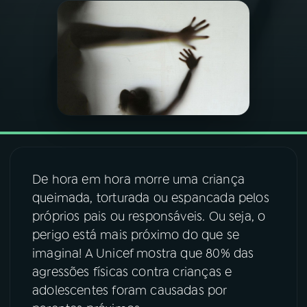
03
PROGRAMAÇÃO
04
PROGRAMAS
05
PODCASTS
06
VIDEOCASTS
De hora em hora morre uma criança
queimada, torturada ou espancada pelos
07
ÚLTIMAS
próprios pais ou responsáveis. Ou seja, o
perigo está mais próximo do que se
imagina! A Unicef mostra que 80% das
08
FESTIVAL DE MÚSICA
agressões físicas contra crianças e
adolescentes foram causadas por
ACOMPANHE A RÁDIO NACIONAL