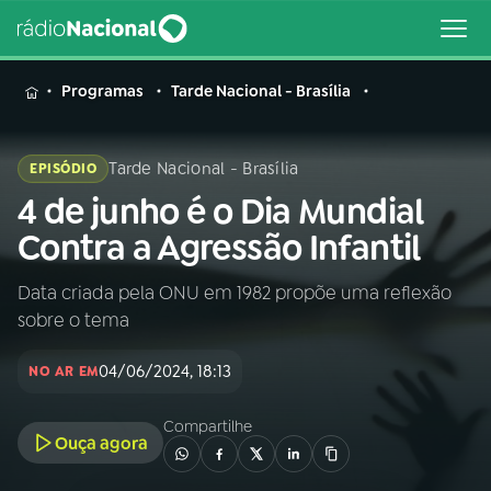
MENU
Programas
Tarde Nacional - Brasília
Tarde Nacional - Brasília
EPISÓDIO
4 de junho é o Dia Mundial
Buscar
na
Contra a Agressão Infantil
Rádio
Buscar
Nacional
Data criada pela ONU em 1982 propõe uma reflexão
sobre o tema
AO VIVO
04/06/2024, 18:13
NO AR EM
01
INÍCIO
Compartilhe
Ouça agora
02
A RÁDIO