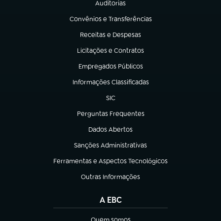
Auditorias
(abre em nova aba)
Convênios e Transferências
(abre em nova aba)
Receitas e Despesas
(abre em nova aba)
Licitações e Contratos
(abre em nova aba)
Empregados Públicos
(abre em nova aba)
Informações Classificadas
(abre em nova aba)
SIC
(abre em nova aba)
Perguntas Frequentes
(abre em nova aba)
Dados Abertos
(abre em nova aba)
Sanções Administrativas
(abre em nova aba)
Ferramentas e Aspectos Tecnológicos
(abre em nova aba)
Outras Informações
(abre em nova aba)
A EBC
Quem somos