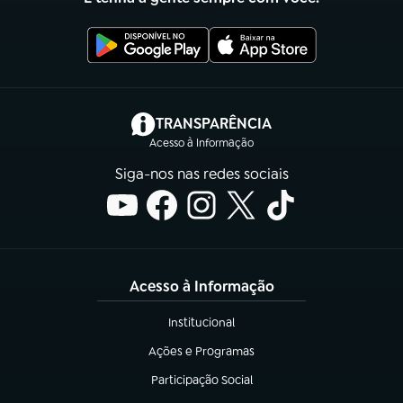
(abre em nova aba)
TRANSPARÊNCIA
Acesso à Informação
Siga-nos nas redes sociais
Acesso à Informação
Institucional
(abre em nova aba)
Ações e Programas
(abre em nova aba)
Participação Social
(abre em nova aba)