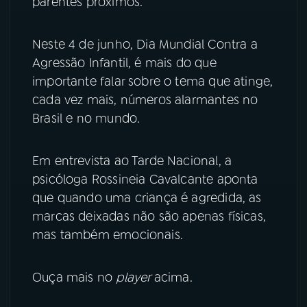
parentes próximos.
YouTube
Facebook
Neste 4 de junho, Dia Mundial Contra a
Instagram
X
Agressão Infantil, é mais do que
importante falar sobre o tema que atinge,
TikTok
cada vez mais, números alarmantes no
Brasil e no mundo.
Em entrevista ao Tarde Nacional, a
psicóloga Rossineia Cavalcante aponta
que quando uma criança é agredida, as
marcas deixadas não são apenas físicas,
mas também emocionais.
Ouça mais no
player
acima.