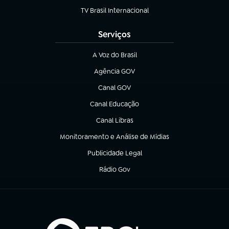
TV Brasil Internacional
(abre em nova aba)
Serviços
A Voz do Brasil
(abre em nova aba)
Agência GOV
(abre em nova aba)
Canal GOV
(abre em nova aba)
Canal Educação
(abre em nova aba)
Canal Libras
(abre em nova aba)
Monitoramento e Análise de Mídias
(abre em nova aba)
Publicidade Legal
(abre em nova aba)
Rádio Gov
(abre em nova aba)