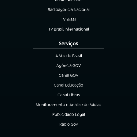
Radioagência Nacional
(abre em nova aba)
TV Brasil
(abre em nova aba)
TV Brasil Internacional
(abre em nova aba)
Serviços
A Voz do Brasil
(abre em nova aba)
Agência GOV
(abre em nova aba)
Canal GOV
(abre em nova aba)
Canal Educação
(abre em nova aba)
Canal Libras
(abre em nova aba)
Monitoramento e Análise de Mídias
(abre em nova aba)
Publicidade Legal
(abre em nova aba)
Rádio Gov
(abre em nova aba)