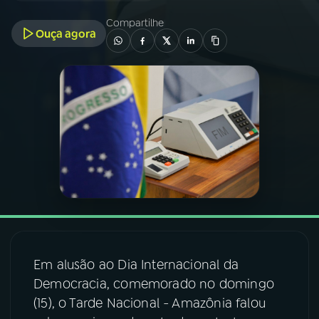
Compartilhe
Ouça agora
03
PROGRAMAÇÃO
04
PROGRAMAS
05
PODCASTS
06
VIDEOCASTS
07
ÚLTIMAS
Em alusão ao Dia Internacional da
08
FESTIVAL DE MÚSICA
Democracia, comemorado no domingo
(15), o Tarde Nacional - Amazônia falou
ACOMPANHE A RÁDIO NACIONAL