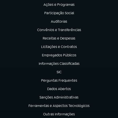
Ações e Programas
(abre em nova aba)
Participação Social
(abre em nova aba)
Auditorias
(abre em nova aba)
Convênios e Transferências
(abre em nova aba)
Receitas e Despesas
(abre em nova aba)
Licitações e Contratos
(abre em nova aba)
Empregados Públicos
(abre em nova aba)
Informações Classificadas
(abre em nova aba)
SIC
(abre em nova aba)
Perguntas Frequentes
(abre em nova aba)
Dados Abertos
(abre em nova aba)
Sanções Administrativas
(abre em nova aba)
Ferramentas e Aspectos Tecnológicos
(abre em nova aba)
Outras Informações
(abre em nova aba)