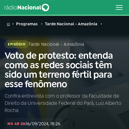
MENU
Programas
Tarde Nacional - Amazônia
Tarde Nacional - Amazônia
EPISÓDIO
Voto de protesto: entenda
Buscar
na
como as redes sociais têm
Rádio
Buscar
sido um terreno fértil para
Nacional
esse fenômeno
AO VIVO
Confira entrevista com o professor da Faculdade de
Direito da Universidade Federal do Pará, Luiz Alberto
01
INÍCIO
Rocha
16/09/2024, 18:26
02
A RÁDIO
NO AR EM