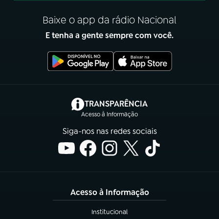
Baixe o app da rádio Nacional
E tenha a gente sempre com você.
(abre em nova aba)
TRANSPARÊNCIA
Acesso à Informação
Siga-nos nas redes sociais
Acesso à Informação
Institucional
(abre em nova aba)