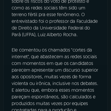
sobre os riscos do voto de protesto e
como as redes sociais têm sido um
YouTube
Facebook
terreno fértil pra esse fenômeno. O
entrevistado foi o professor da Faculdade
Instagram
X
de Direito da Universidade Federal do
Pará (UFPA), Luiz Alberto Rocha.
TikTok
Ele comentou os chamados "cortes da
internet", que abastecem as redes sociais
com momentos em que os candidatos
parecem apresentar um discurso superior
aos opositores, muitas vezes de forma
violenta ou irônica, inclusive nos debates.
E alertou que, embora esses momentos
pareçam espontâneos, são calculados e
produzidos muitas vezes por equipes
contratadas para a produção e