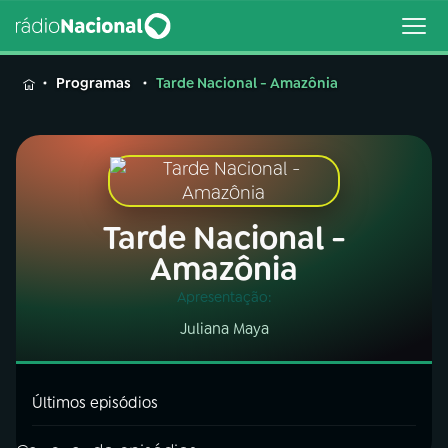
MENU
Programas
Tarde Nacional - Amazônia
Buscar
na
Tarde Nacional -
Rádio
Buscar
Nacional
Amazônia
Apresentação:
AO VIVO
Juliana Maya
01
INÍCIO
Últimos episódios
02
A RÁDIO