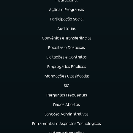
Institucional
(abre em nova aba)
Ações e Programas
(abre em nova aba)
Participação Social
(abre em nova aba)
Auditorias
(abre em nova aba)
Convênios e Transferências
(abre em nova aba)
Receitas e Despesas
(abre em nova aba)
Licitações e Contratos
(abre em nova aba)
Empregados Públicos
(abre em nova aba)
Informações Classificadas
(abre em nova aba)
SIC
(abre em nova aba)
Perguntas Frequentes
(abre em nova aba)
Dados Abertos
(abre em nova aba)
Sanções Administrativas
(abre em nova aba)
Ferramentas e Aspectos Tecnológicos
(abre em nova aba)