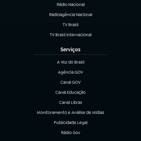
Rádio Nacional
Radioagência Nacional
(abre em nova aba)
TV Brasil
(abre em nova aba)
TV Brasil Internacional
(abre em nova aba)
Serviços
A Voz do Brasil
(abre em nova aba)
Agência GOV
(abre em nova aba)
Canal GOV
(abre em nova aba)
Canal Educação
(abre em nova aba)
Canal Libras
(abre em nova aba)
Monitoramento e Análise de Mídias
(abre em nova aba)
Publicidade Legal
(abre em nova aba)
Rádio Gov
(abre em nova aba)