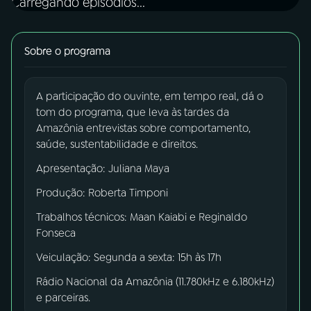
Carregando episódios...
03
PROGRAMAÇÃO
Sobre o programa
04
PROGRAMAS
A participação do ouvinte, em tempo real, dá o
tom do programa, que leva às tardes da
05
PODCASTS
Amazônia entrevistas sobre comportamento,
saúde, sustentabilidade e direitos.
Apresentação: Juliana Maya
06
VIDEOCASTS
Produção: Roberta Timponi
Trabalhos técnicos: Maan Kaiabi e Reginaldo
07
ÚLTIMAS
Fonseca
Veiculação: Segunda a sexta: 15h às 17h
08
FESTIVAL DE MÚSICA
Rádio Nacional da Amazônia (11.780kHz e 6.180kHz)
e parceiras.
ACOMPANHE A RÁDIO NACIONAL