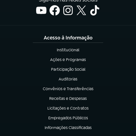
Acesso à Informação
Institucional
(abre em nova aba)
Ações e Programas
(abre em nova aba)
Participação Social
(abre em nova aba)
Auditorias
(abre em nova aba)
Convênios e Transferências
(abre em nova aba)
Receitas e Despesas
(abre em nova aba)
Licitações e Contratos
(abre em nova aba)
Empregados Públicos
(abre em nova aba)
Informações Classificadas
(abre em nova aba)