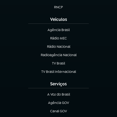
(abre em nova aba)
RNCP
(abre em nova aba)
Veículos
Agência Brasil
(abre em nova aba)
Rádio MEC
(abre em nova aba)
Rádio Nacional
Radioagência Nacional
(abre em nova aba)
TV Brasil
(abre em nova aba)
TV Brasil Internacional
(abre em nova aba)
Serviços
A Voz do Brasil
(abre em nova aba)
Agência GOV
(abre em nova aba)
Canal GOV
(abre em nova aba)