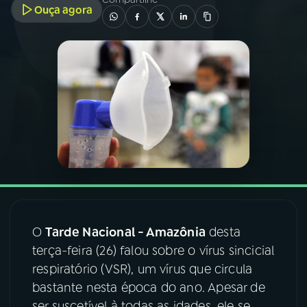
Ouça agora
03
PROGRAMAÇÃO
04
PROGRAMAS
05
PODCASTS
06
VIDEOCASTS
07
ÚLTIMAS
O
Tarde Nacional - Amazônia
desta
terça-feira (26) falou sobre o vírus sincicial
08
FESTIVAL DE MÚSICA
respiratório (VSR), um vírus que circula
bastante nesta época do ano. Apesar de
ACOMPANHE A RÁDIO NACIONAL
ser suscetível à todas as idades, ele se