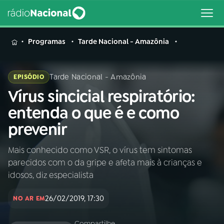
MENU
Programas
Tarde Nacional - Amazônia
Tarde Nacional - Amazônia
EPISÓDIO
Vírus sincicial respiratório:
Buscar
na
entenda o que é e como
Rádio
Buscar
prevenir
Nacional
Mais conhecido como VSR, o vírus tem sintomas
AO VIVO
parecidos com o da gripe e afeta mais à crianças e
idosos, diz especialista
01
INÍCIO
26/02/2019, 17:30
NO AR EM
02
A RÁDIO
Compartilhe