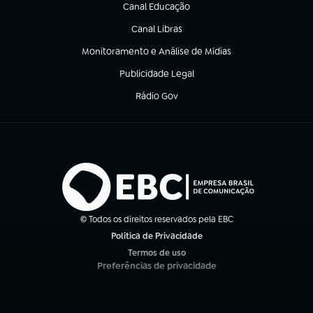
Canal Educação
(abre em nova aba)
Canal Libras
(abre em nova aba)
Monitoramento e Análise de Mídias
(abre em nova aba)
Publicidade Legal
(abre em nova aba)
Rádio Gov
(abre em nova aba)
© Todos os direitos reservados pela EBC
Política de Privacidade
(abre em nova aba)
Termos de uso
(abre em nova aba)
Preferências de privacidade