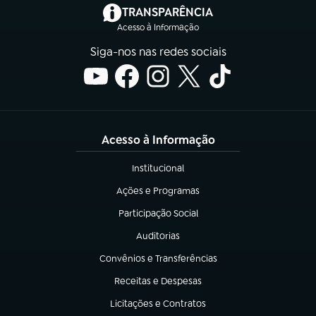
(abre em nova aba)
TRANSPARÊNCIA
Acesso à Informação
Siga-nos nas redes sociais
Acesso à Informação
Institucional
(abre em nova aba)
Ações e Programas
(abre em nova aba)
Participação Social
(abre em nova aba)
Auditorias
(abre em nova aba)
Convênios e Transferências
(abre em nova aba)
Receitas e Despesas
(abre em nova aba)
Licitações e Contratos
(abre em nova aba)