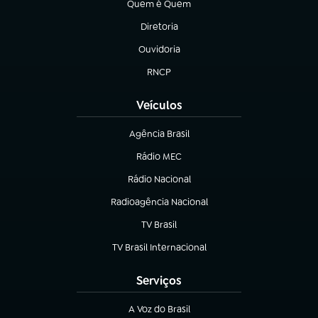
Quem é Quem
(abre em nova aba)
Diretoria
(abre em nova aba)
Ouvidoria
(abre em nova aba)
RNCP
(abre em nova aba)
Veículos
Agência Brasil
(abre em nova aba)
Rádio MEC
(abre em nova aba)
Rádio Nacional
Radioagência Nacional
(abre em nova aba)
TV Brasil
(abre em nova aba)
TV Brasil Internacional
(abre em nova aba)
Serviços
A Voz do Brasil
(abre em nova aba)