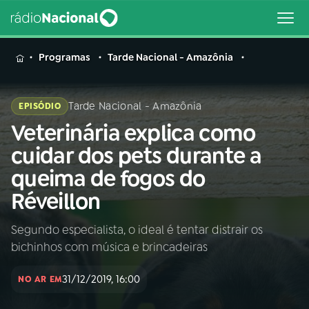
MENU
Programas
Tarde Nacional - Amazônia
Tarde Nacional - Amazônia
EPISÓDIO
Veterinária explica como
Buscar
na
cuidar dos pets durante a
Rádio
Buscar
queima de fogos do
Nacional
Réveillon
AO VIVO
Segundo especialista, o ideal é tentar distrair os
bichinhos com música e brincadeiras
01
INÍCIO
31/12/2019, 16:00
NO AR EM
02
A RÁDIO