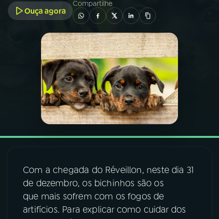
Compartilhe
Ouça agora
03
PROGRAMAÇÃO
04
PROGRAMAS
05
PODCASTS
06
VIDEOCASTS
07
ÚLTIMAS
Com a chegada do Réveillon, neste dia 31
de dezembro, os bichinhos são os
08
FESTIVAL DE MÚSICA
que mais sofrem com os fogos de
artifícios. Para explicar como cuidar dos
ACOMPANHE A RÁDIO NACIONAL