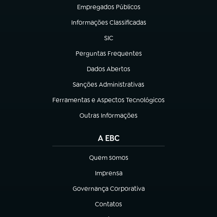
Empregados Públicos
(abre em nova aba)
Informações Classificadas
(abre em nova aba)
SIC
(abre em nova aba)
Perguntas Frequentes
(abre em nova aba)
Dados Abertos
(abre em nova aba)
Sanções Administrativas
(abre em nova aba)
Ferramentas e Aspectos Tecnológicos
(abre em nova aba)
Outras Informações
(abre em nova aba)
A EBC
Quem somos
(abre em nova aba)
Imprensa
(abre em nova aba)
Governança Corporativa
(abre em nova aba)
Contatos
(abre em nova aba)