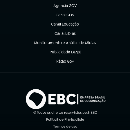
Agência GOV
(abre em nova aba)
Canal GOV
(abre em nova aba)
Canal Educação
(abre em nova aba)
Canal Libras
(abre em nova aba)
Monitoramento e Análise de Mídias
(abre em nova aba)
Publicidade Legal
(abre em nova aba)
Rádio Gov
(abre em nova aba)
© Todos os direitos reservados pela EBC
Política de Privacidade
(abre em nova aba)
Termos de uso
(abre em nova aba)