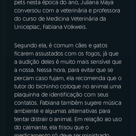
pets nesta época do ano, Juliana Maya
conversou com a veterinária e professora
YouTube
Facebook
do curso de Medicina Veterinária da
Uniceplac, Fabiana Volkweis.
Instagram
X
TikTok
Segundo ela, é comum cães e gatos
ficarem assustados com os fogos, já que
a audição deles é muito mais sensível que
a nossa. Nessa hora, para evitar que se
percam caso fujam, ela recomenda que o
tutor do bichinho coloque no animal uma
plaquinha de identificação com seus
contatos. Fabiana também sugere música
ambiente e algumas alternativas para
tentar distrair o animal. Em relação ao uso
do calmante, ela frisou que o
medicamento só deve ser ministrado