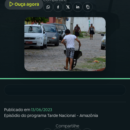
Ouça agora
03
PROGRAMAÇÃO
04
PROGRAMAS
05
PODCASTS
06
VIDEOCASTS
07
ÚLTIMAS
08
FESTIVAL DE MÚSICA
Publicado em
13/06/2023
Episódio
do programa
Tarde Nacional - Amazônia
Compartilhe
ACOMPANHE A RÁDIO NACIONAL