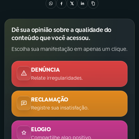
YouTube
Facebook
Instagram
X
Dê sua opinião sobre a qualidade do
conteúdo que você acessou.
TikTok
Escolha sua manifestação em apenas um clique.
DENÚNCIA
Relate irregularidades.
RECLAMAÇÃO
Registre sua insatisfação.
ELOGIO
Compartilhe algo positivo.