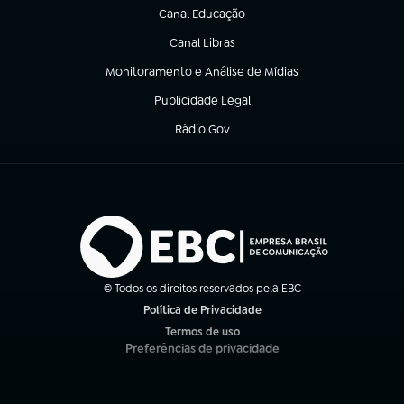
Canal Educação
(abre em nova aba)
Canal Libras
(abre em nova aba)
Monitoramento e Análise de Mídias
(abre em nova aba)
Publicidade Legal
(abre em nova aba)
Rádio Gov
(abre em nova aba)
© Todos os direitos reservados pela EBC
Política de Privacidade
(abre em nova aba)
Termos de uso
(abre em nova aba)
Preferências de privacidade