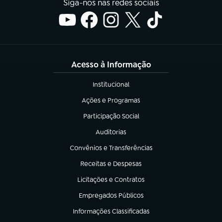
Siga-nos nas redes sociais
Acesso à Informação
Institucional
(abre em nova aba)
Ações e Programas
(abre em nova aba)
Participação Social
(abre em nova aba)
Auditorias
(abre em nova aba)
Convênios e Transferências
(abre em nova aba)
Receitas e Despesas
(abre em nova aba)
Licitações e Contratos
(abre em nova aba)
Empregados Públicos
(abre em nova aba)
Informações Classificadas
(abre em nova aba)