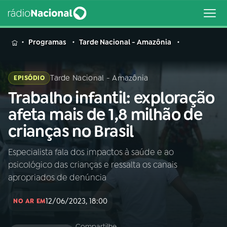
MENU
Programas
Tarde Nacional - Amazônia
Tarde Nacional - Amazônia
EPISÓDIO
Trabalho infantil: exploração
Buscar
na
afeta mais de 1,8 milhão de
Rádio
Buscar
crianças no Brasil
Nacional
Especialista fala dos impactos à saúde e ao
AO VIVO
psicológico das crianças e ressalta os canais
apropriados de denúncia
01
INÍCIO
12/06/2023, 18:00
NO AR EM
02
A RÁDIO
Compartilhe