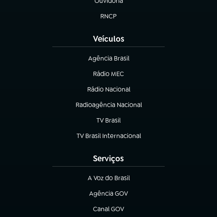
Ouvidoria
(abre em nova aba)
RNCP
(abre em nova aba)
Veículos
Agência Brasil
(abre em nova aba)
Rádio MEC
(abre em nova aba)
Rádio Nacional
Radioagência Nacional
(abre em nova aba)
TV Brasil
(abre em nova aba)
TV Brasil Internacional
(abre em nova aba)
Serviços
A Voz do Brasil
(abre em nova aba)
Agência GOV
(abre em nova aba)
Canal GOV
(abre em nova aba)