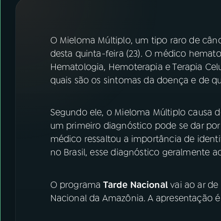
07
ÚLTIMAS
08
FESTIVAL DE MÚSICA
O Mieloma Múltiplo, um tipo raro de cân
desta quinta-feira (23). O médico hemato
Hematologia, Hemoterapia e Terapia Celul
ACOMPANHE A RÁDIO NACIONAL
quais são os sintomas da doença e de qu
YouTube
Facebook
Segundo ele, o Mieloma Múltiplo causa 
Instagram
X
um primeiro diagnóstico pode se dar po
TikTok
médico ressaltou a importância de ident
no Brasil, esse diagnóstico geralmente 
O programa
Tarde Nacional
vai ao ar de
Nacional da Amazônia. A apresentação é