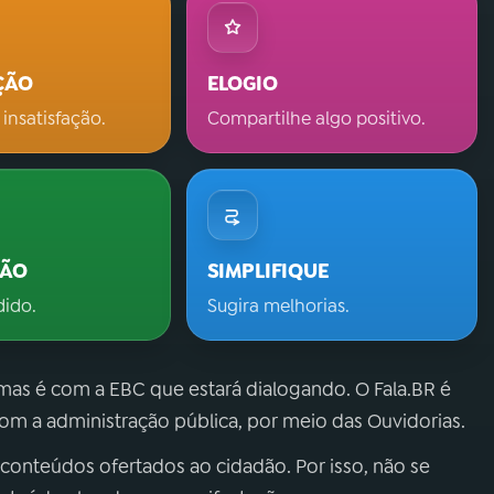
ÇÃO
ELOGIO
 insatisfação.
Compartilhe algo positivo.
ÇÃO
SIMPLIFIQUE
dido.
Sugira melhorias.
 mas é com a EBC que estará dialogando. O Fala.BR é
m a administração pública, por meio das Ouvidorias.
 conteúdos ofertados ao cidadão. Por isso, não se