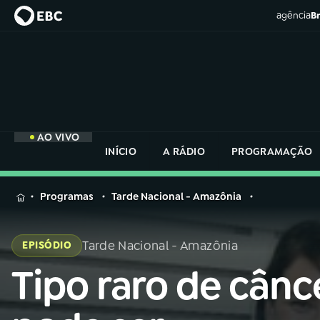
agência
Br
AO VIVO
INÍCIO
A RÁDIO
PROGRAMAÇÃO
MENU
Programas
Tarde Nacional - Amazônia
Buscar
na
Tarde Nacional - Amazônia
EPISÓDIO
Rádio
Buscar
Nacional
Tipo raro de cânc
Buscar
na
Rádio
AO VIVO