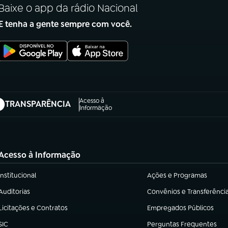
Baixe o app da rádio Nacional
E tenha a gente sempre com você.
Acesso à
TRANSPARÊNCIA
abre em nova aba)
Informação
Acesso à Informação
Institucional
Ações e Programas
(abre em nova aba)
(abre em nova aba)
Auditorias
Convênios e Transferênci
(abre em nova aba)
(abre em nova aba)
Licitações e Contratos
Empregados Públicos
(abre em nova aba)
(abre em nova aba)
SIC
Perguntas Frequentes
(abre em nova aba)
(abre em nova aba)