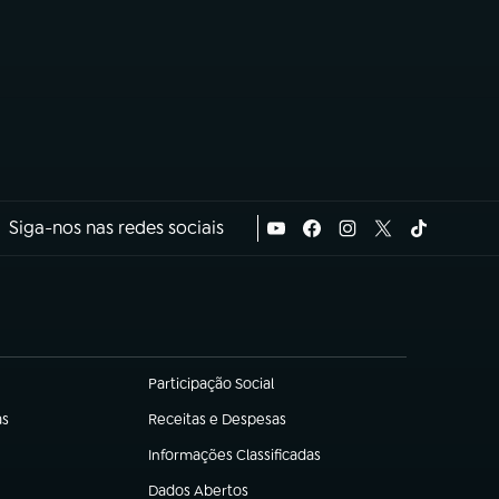
Siga-nos nas redes sociais
Participação Social
(abre em nova aba)
as
Receitas e Despesas
(abre em nova aba)
Informações Classificadas
(abre em nova aba)
Dados Abertos
(abre em nova aba)