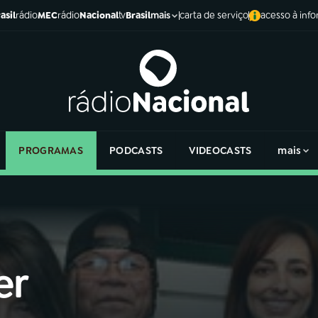
asil
rádio
MEC
rádio
Nacional
tv
Brasil
carta de serviço
acesso à inf
mais
PROGRAMAS
PODCASTS
VIDEOCASTS
mais
er