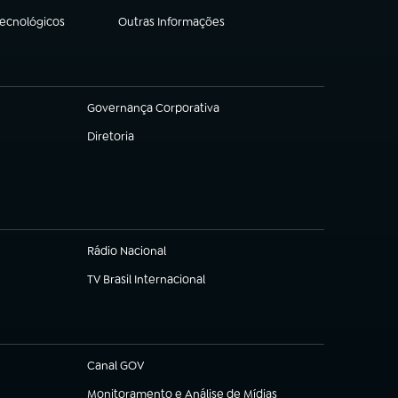
Tecnológicos
Outras Informações
(abre em nova aba)
Governança Corporativa
(abre em nova aba)
Diretoria
(abre em nova aba)
Rádio Nacional
TV Brasil Internacional
(abre em nova aba)
Canal GOV
(abre em nova aba)
Monitoramento e Análise de Mídias