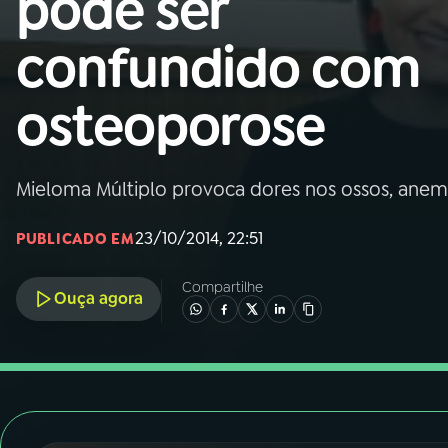
pode ser
Nacional
confundido com
01
INÍCIO
osteoporose
02
A RÁDIO
Mieloma Múltiplo provoca dores nos ossos, anemia
03
PROGRAMAÇÃO
23/10/2014, 22:51
PUBLICADO EM
04
PROGRAMAS
Compartilhe
Ouça agora
05
PODCASTS
06
VIDEOCASTS