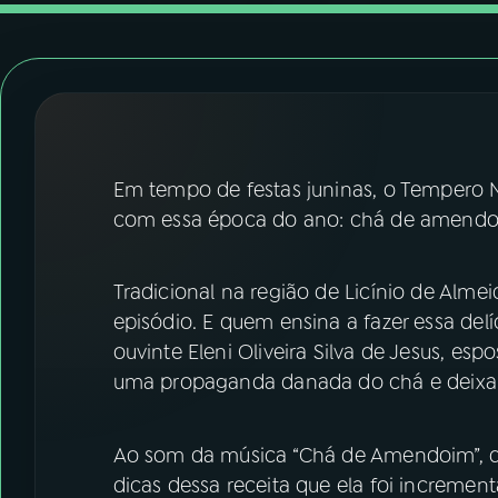
07
ÚLTIMAS
08
FESTIVAL DE MÚSICA
ACOMPANHE A RÁDIO NACIONAL
Em tempo de festas juninas, o Tempero 
YouTube
Facebook
com essa época do ano: chá de amend
Instagram
X
Tradicional na região de Licínio de Almei
TikTok
episódio. E quem ensina a fazer essa del
ouvinte Eleni Oliveira Silva de Jesus, e
uma propaganda danada do chá e deix
Ao som da música “Chá de Amendoim”, d
dicas dessa receita que ela foi increme