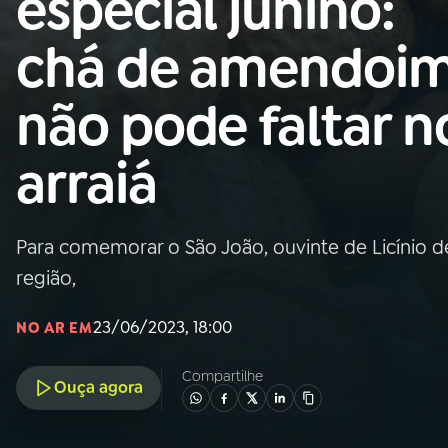
especial junino:
Nacional
chá de amendoi
01
INÍCIO
não pode faltar n
02
A RÁDIO
arraiá
03
PROGRAMAÇÃO
Para comemorar o São João, ouvinte de Licínio de
04
PROGRAMAS
região,
05
PODCASTS
23/06/2023, 18:00
NO AR EM
Compartilhe
Ouça agora
06
VIDEOCASTS