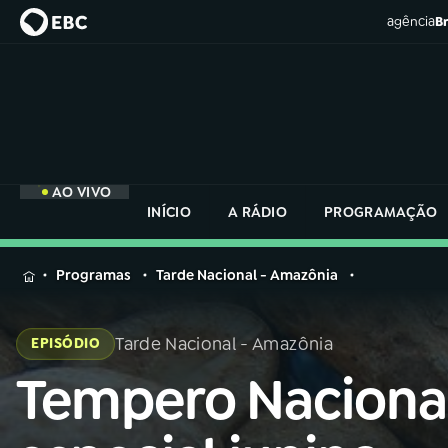
agência
Br
AO VIVO
INÍCIO
A RÁDIO
PROGRAMAÇÃO
MENU
Programas
Tarde Nacional - Amazônia
Buscar
na
Tarde Nacional - Amazônia
EPISÓDIO
Rádio
Buscar
Nacional
Tempero Naciona
Buscar
na
Rádio
AO VIVO