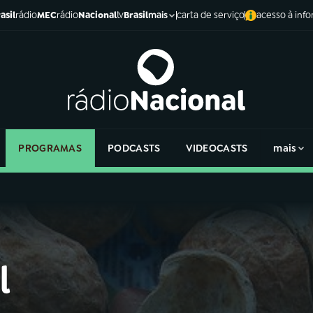
asil
rádio
MEC
rádio
Nacional
tv
Brasil
carta de serviço
acesso à inf
mais
PROGRAMAS
PODCASTS
VIDEOCASTS
mais
l