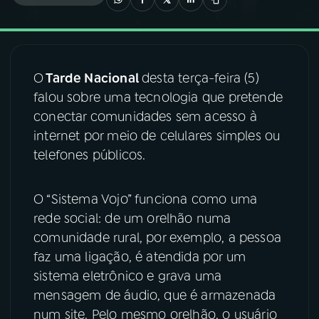
03
PROGRAMAÇÃO
O
Tarde Nacional
desta terça-feira (5)
04
PROGRAMAS
falou sobre uma tecnologia que pretende
conectar comunidades sem acesso à
05
PODCASTS
internet por meio de celulares simples ou
telefones públicos.
06
VIDEOCASTS
O “Sistema Vojo” funciona como uma
rede social: de um orelhão numa
07
ÚLTIMAS
comunidade rural, por exemplo, a pessoa
faz uma ligação, é atendida por um
08
FESTIVAL DE MÚSICA
sistema eletrônico e grava uma
mensagem de áudio, que é armazenada
num site. Pelo mesmo orelhão, o usuário
ACOMPANHE A RÁDIO NACIONAL