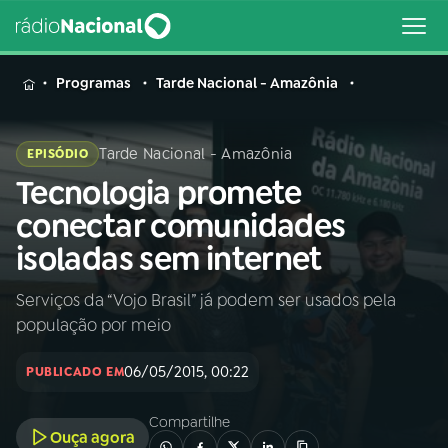
MENU
Programas
Tarde Nacional - Amazônia
Tarde Nacional - Amazônia
EPISÓDIO
Tecnologia promete
Buscar
na
conectar comunidades
Rádio
Buscar
isoladas sem internet
Nacional
Serviços da “Vojo Brasil” já podem ser usados pela
AO VIVO
população por meio
01
INÍCIO
06/05/2015, 00:22
PUBLICADO EM
Compartilhe
02
A RÁDIO
Ouça agora