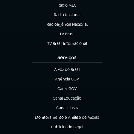
Rádio MEC
(abre em nova aba)
Rádio Nacional
Radioagência Nacional
(abre em nova aba)
TV Brasil
(abre em nova aba)
TV Brasil Internacional
(abre em nova aba)
Serviços
A Voz do Brasil
(abre em nova aba)
Agência GOV
(abre em nova aba)
Canal GOV
(abre em nova aba)
Canal Educação
(abre em nova aba)
Canal Libras
(abre em nova aba)
Monitoramento e Análise de Mídias
(abre em nova aba)
Publicidade Legal
(abre em nova aba)