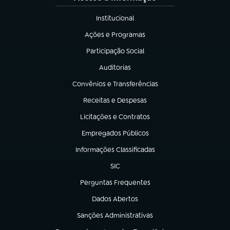
Institucional
(abre em nova aba)
Ações e Programas
(abre em nova aba)
Participação Social
(abre em nova aba)
Auditorias
(abre em nova aba)
Convênios e Transferências
(abre em nova aba)
Receitas e Despesas
(abre em nova aba)
Licitações e Contratos
(abre em nova aba)
Empregados Públicos
(abre em nova aba)
Informações Classificadas
(abre em nova aba)
SIC
(abre em nova aba)
Perguntas Frequentes
(abre em nova aba)
Dados Abertos
(abre em nova aba)
Sanções Administrativas
(abre em nova aba)