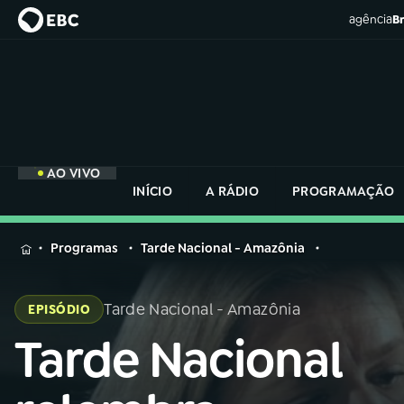
agência
Br
AO VIVO
INÍCIO
A RÁDIO
PROGRAMAÇÃO
MENU
Programas
Tarde Nacional - Amazônia
Buscar
na
Tarde Nacional - Amazônia
EPISÓDIO
Rádio
Buscar
Nacional
Tarde Nacional
Buscar
na
Rádio
AO VIVO