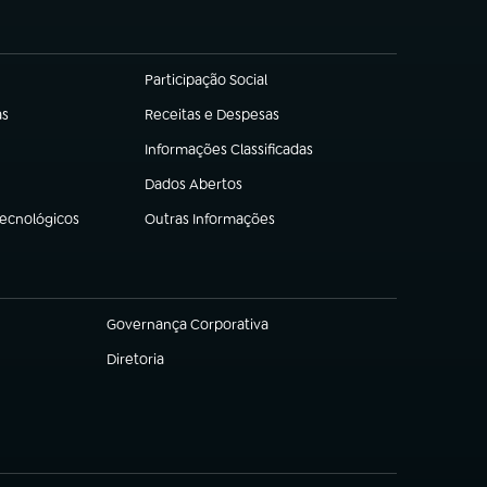
Participação Social
(abre em nova aba)
as
Receitas e Despesas
(abre em nova aba)
Informações Classificadas
(abre em nova aba)
Dados Abertos
(abre em nova aba)
Tecnológicos
Outras Informações
(abre em nova aba)
Governança Corporativa
(abre em nova aba)
Diretoria
(abre em nova aba)