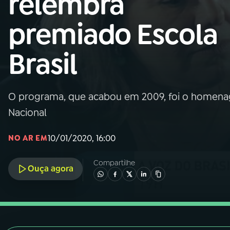
relembra
Nacional
premiado Escola
01
INÍCIO
Brasil
02
A RÁDIO
O programa, que acabou em 2009, foi o homen
03
PROGRAMAÇÃO
Nacional
04
PROGRAMAS
10/01/2020, 16:00
NO AR EM
Compartilhe
05
PODCASTS
Ouça agora
06
VIDEOCASTS