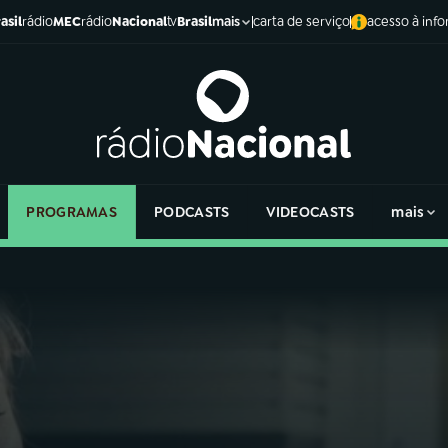
asil
rádio
MEC
rádio
Nacional
tv
Brasil
carta de serviço
acesso à inf
mais
PROGRAMAS
PODCASTS
VIDEOCASTS
mais