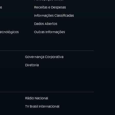
(abre em nova aba)
as
Receitas e Despesas
(abre em nova aba)
Informações Classificadas
(abre em nova aba)
Dados Abertos
(abre em nova aba)
Tecnológicos
Outras Informações
(abre em nova aba)
Governança Corporativa
(abre em nova aba)
Diretoria
(abre em nova aba)
Rádio Nacional
TV Brasil Internacional
(abre em nova aba)