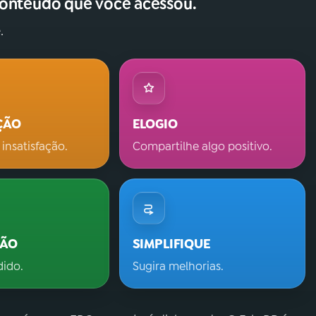
conteúdo que você acessou.
.
ÇÃO
ELOGIO
 insatisfação.
Compartilhe algo positivo.
ÇÃO
SIMPLIFIQUE
dido.
Sugira melhorias.