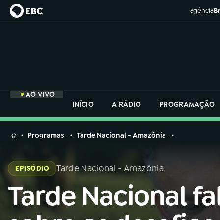
agência
Br
AO VIVO
INÍCIO
A RÁDIO
PROGRAMAÇÃO
MENU
Programas
Tarde Nacional - Amazônia
Buscar
na
Tarde Nacional - Amazônia
EPISÓDIO
Rádio
Buscar
Nacional
Tarde Nacional fa
Buscar
na
Rádio
AO VIVO