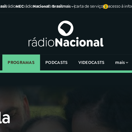
asil
rádio
MEC
rádio
Nacional
tv
Brasil
carta de serviço
acesso à inf
mais
PROGRAMAS
PODCASTS
VIDEOCASTS
mais
la