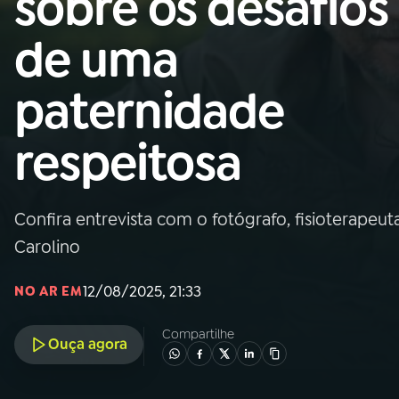
sobre os desafios
Nacional
de uma
01
INÍCIO
paternidade
02
A RÁDIO
respeitosa
03
PROGRAMAÇÃO
Confira entrevista com o fotógrafo, fisioterapeut
04
PROGRAMAS
Carolino
05
PODCASTS
12/08/2025, 21:33
NO AR EM
Compartilhe
Ouça agora
06
VIDEOCASTS