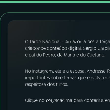
07
ÚLTIMAS
08
FESTIVAL DE MÚSICA
ACOMPANHE A RÁDIO NACIONAL
O Tarde Nacional – Amazônia desta terça-f
YouTube
Facebook
criador de conteúdo digital, Sergio Caro
é pai do Pedro, da Maria e do Caetano.
Instagram
X
TikTok
No Instagram, ele e a esposa, Andressa 
importantes sobre temas que envolvem a
respeitosa dos filhos.
Clique no
player
acima para conferir a en