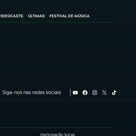
VIDEOCASTS
ÚLTIMAS
FESTIVAL DE MÚSICA
Siga-nos nas redes sociais
Participação Social