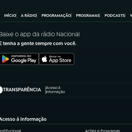
INÍCIO
A RÁDIO
PROGRAMAÇÃO
PROGRAMAS
PODCASTS
Baixe o app da rádio Nacional
E tenha a gente sempre com você.
Acesso à
TRANSPARÊNCIA
abre em nova aba)
Informação
Acesso à Informação
Institucional
Ações e Programas