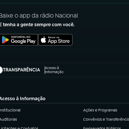
Baixe o app da rádio Nacional
E tenha a gente sempre com você.
Acesso à
TRANSPARÊNCIA
abre em nova aba)
Informação
Acesso à Informação
Institucional
Ações e Programas
(abre em nova aba)
(abre em nova aba)
Auditorias
Convênios e Transferênci
(abre em nova aba)
(abre em nova aba)
Licitações e Contratos
Empregados Públicos