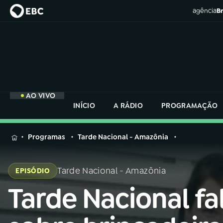
agência
Br
AO VIVO
INÍCIO
A RÁDIO
PROGRAMAÇÃO
MENU
Programas
Tarde Nacional - Amazônia
Buscar
na
Tarde Nacional - Amazônia
EPISÓDIO
Rádio
Buscar
Nacional
Tarde Nacional fa
Buscar
na
Rádio
AO VIVO