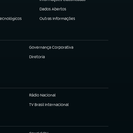
(abre em nova aba)
Dados Abertos
(abre em nova aba)
Tecnológicos
Outras Informações
(abre em nova aba)
Governança Corporativa
(abre em nova aba)
Diretoria
(abre em nova aba)
Rádio Nacional
TV Brasil Internacional
(abre em nova aba)