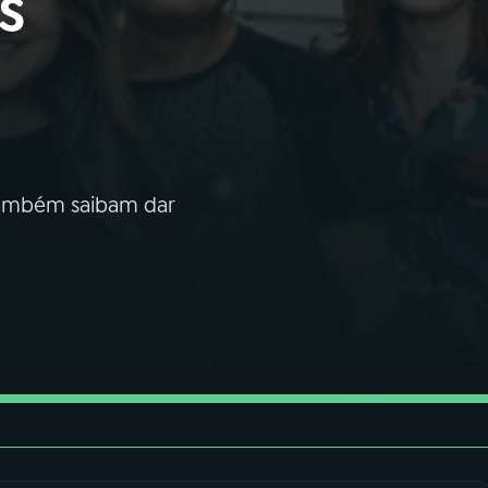
s
 também saibam dar