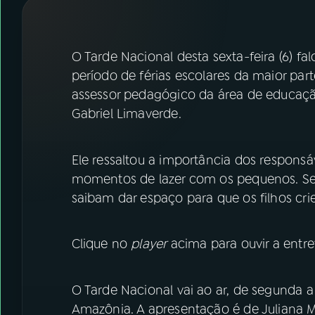
07
ÚLTIMAS
08
FESTIVAL DE MÚSICA
O Tarde Nacional desta sexta-feira (6) fa
período de férias escolares da maior parte
assessor pedagógico da área de educação 
ACOMPANHE A RÁDIO NACIONAL
Gabriel Limaverde.
YouTube
Facebook
Ele ressaltou a importância dos responsá
Instagram
X
momentos de lazer com os pequenos. Se
TikTok
saibam dar espaço para que os filhos cr
Clique no
player
acima para ouvir a entrev
O Tarde Nacional vai ao ar, de segunda a 
Amazônia. A apresentação é de Juliana 