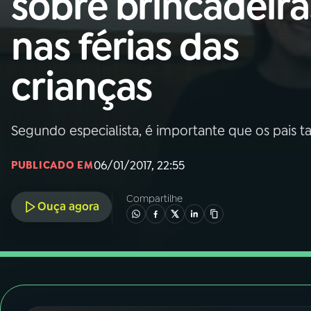
sobre brincadeira
Nacional
nas férias das
01
INÍCIO
crianças
02
A RÁDIO
Segundo especialista, é importante que os pais
03
PROGRAMAÇÃO
06/01/2017, 22:55
PUBLICADO EM
04
PROGRAMAS
Compartilhe
Ouça agora
05
PODCASTS
06
VIDEOCASTS