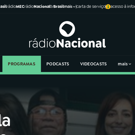
asil
rádio
MEC
rádio
Nacional
tv
Brasil
carta de serviço
acesso à inf
mais
PROGRAMAS
PODCASTS
VIDEOCASTS
mais
la