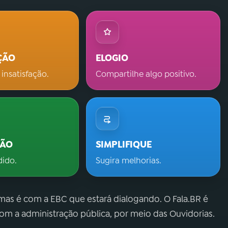
ÇÃO
ELOGIO
 insatisfação.
Compartilhe algo positivo.
ÇÃO
SIMPLIFIQUE
dido.
Sugira melhorias.
 mas é com a EBC que estará dialogando. O Fala.BR é
m a administração pública, por meio das Ouvidorias.