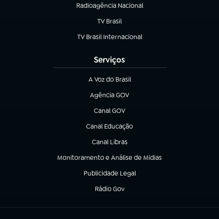
Radioagência Nacional
(abre em nova aba)
TV Brasil
(abre em nova aba)
TV Brasil Internacional
(abre em nova aba)
Serviços
A Voz do Brasil
(abre em nova aba)
Agência GOV
(abre em nova aba)
Canal GOV
(abre em nova aba)
Canal Educação
(abre em nova aba)
Canal Libras
(abre em nova aba)
Monitoramento e Análise de Mídias
(abre em nova aba)
Publicidade Legal
(abre em nova aba)
Rádio Gov
(abre em nova aba)