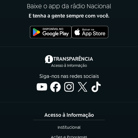
Baixe o app da rádio Nacional
E tenha a gente sempre com você.
(abre em nova aba)
TRANSPARÊNCIA
Acesso à Informação
Siga-nos nas redes sociais
Acesso à Informação
Institucional
(abre em nova aba)
Ações e Programas