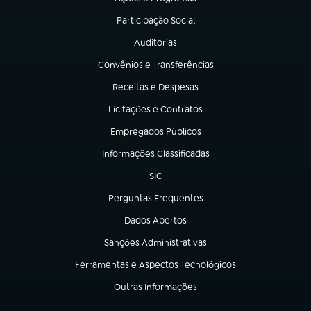
(abre em nova aba)
Participação Social
(abre em nova aba)
Auditorias
(abre em nova aba)
Convênios e Transferências
(abre em nova aba)
Receitas e Despesas
(abre em nova aba)
Licitações e Contratos
(abre em nova aba)
Empregados Públicos
(abre em nova aba)
Informações Classificadas
(abre em nova aba)
SIC
(abre em nova aba)
Perguntas Frequentes
(abre em nova aba)
Dados Abertos
(abre em nova aba)
Sanções Administrativas
(abre em nova aba)
Ferramentas e Aspectos Tecnológicos
(abre em nova aba)
Outras Informações
(abre em nova aba)