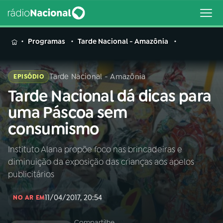
MENU
Programas
Tarde Nacional - Amazônia
Tarde Nacional - Amazônia
EPISÓDIO
Tarde Nacional dá dicas para
Buscar
na
uma Páscoa sem
Rádio
Buscar
consumismo
Nacional
Instituto Alana propõe foco nas brincadeiras e
AO VIVO
diminuição da exposição das crianças aos apelos
publicitários
01
INÍCIO
11/04/2017, 20:54
NO AR EM
02
A RÁDIO
Compartilhe