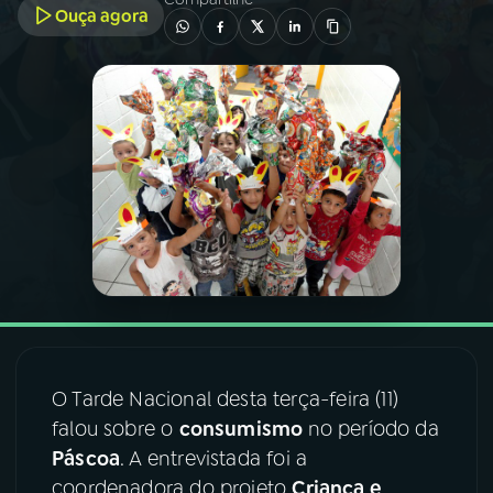
Ouça agora
03
PROGRAMAÇÃO
04
PROGRAMAS
05
PODCASTS
06
VIDEOCASTS
07
ÚLTIMAS
O Tarde Nacional desta terça-feira (11)
08
FESTIVAL DE MÚSICA
falou sobre o
consumismo
no período da
Páscoa
. A entrevistada foi a
coordenadora do projeto
Criança e
ACOMPANHE A RÁDIO NACIONAL