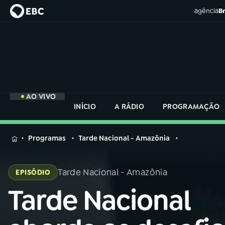
agência
Br
AO VIVO
INÍCIO
A RÁDIO
PROGRAMAÇÃO
MENU
Programas
Tarde Nacional - Amazônia
Buscar
na
Tarde Nacional - Amazônia
EPISÓDIO
Rádio
Buscar
Nacional
Tarde Nacional
Buscar
na
Rádio
AO VIVO