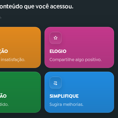
conteúdo que você acessou.
.
ÇÃO
ELOGIO
 insatisfação.
Compartilhe algo positivo.
ÇÃO
SIMPLIFIQUE
dido.
Sugira melhorias.