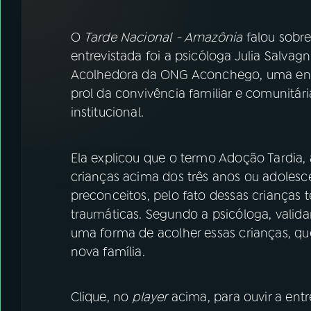
07
ÚLTIMAS
O
Tarde Nacional - Amazônia
falou sobre
08
FESTIVAL DE MÚSICA
entrevistada foi a psicóloga Julia Salva
Acolhedora da ONG Aconchego, uma entid
prol da convivência familiar e comunitá
ACOMPANHE A RÁDIO NACIONAL
institucional.
YouTube
Facebook
Ela explicou que o termo Adoção Tardia, 
Instagram
X
crianças acima dos três anos ou adolesc
TikTok
preconceitos, pelo fato dessas crianças t
traumáticas. Segundo a psicóloga, validar
uma forma de acolher essas crianças, q
nova família.
Clique, no
player
acima, para ouvir a entre