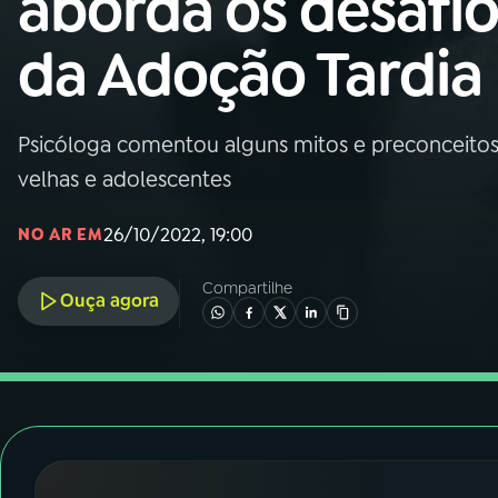
aborda os desafio
Nacional
da Adoção Tardia
01
INÍCIO
02
A RÁDIO
Psicóloga comentou alguns mitos e preconceitos
velhas e adolescentes
03
PROGRAMAÇÃO
26/10/2022, 19:00
NO AR EM
04
PROGRAMAS
Compartilhe
Ouça agora
05
PODCASTS
06
VIDEOCASTS