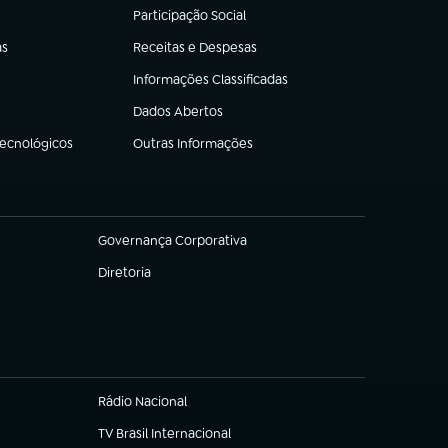
Participação Social
(abre em nova aba)
as
Receitas e Despesas
(abre em nova aba)
Informações Classificadas
(abre em nova aba)
Dados Abertos
(abre em nova aba)
Tecnológicos
Outras Informações
(abre em nova aba)
Governança Corporativa
(abre em nova aba)
Diretoria
(abre em nova aba)
Rádio Nacional
TV Brasil Internacional
(abre em nova aba)