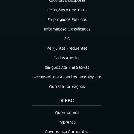
Receitas e Despesas
(abre em nova aba)
Licitações e Contratos
(abre em nova aba)
Empregados Públicos
(abre em nova aba)
Informações Classificadas
(abre em nova aba)
SIC
(abre em nova aba)
Perguntas Frequentes
(abre em nova aba)
Dados Abertos
(abre em nova aba)
Sanções Administrativas
(abre em nova aba)
Ferramentas e Aspectos Tecnológicos
(abre em nova aba)
Outras Informações
(abre em nova aba)
A EBC
Quem somos
(abre em nova aba)
Imprensa
(abre em nova aba)
Governança Corporativa
(abre em nova aba)