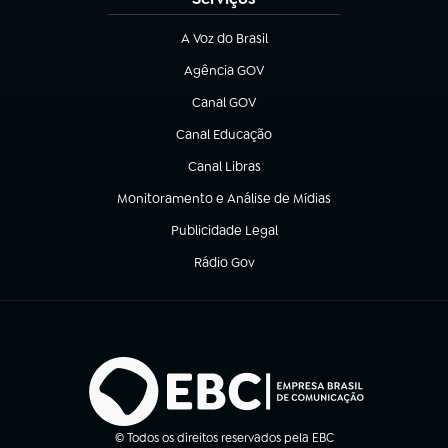
A Voz do Brasil
(abre em nova aba)
Agência GOV
(abre em nova aba)
Canal GOV
(abre em nova aba)
Canal Educação
(abre em nova aba)
Canal Libras
(abre em nova aba)
Monitoramento e Análise de Mídias
(abre em nova aba)
Publicidade Legal
(abre em nova aba)
Rádio Gov
(abre em nova aba)
© Todos os direitos reservados pela EBC