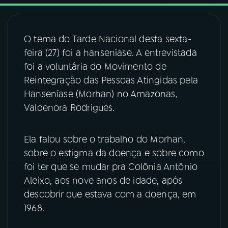
03
PROGRAMAÇÃO
O tema do Tarde Nacional desta sexta-
feira (27) foi a hanseníase. A entrevistada
04
PROGRAMAS
foi a voluntária do Movimento de
Reintegração das Pessoas Atingidas pela
05
PODCASTS
Hanseníase (Morhan) no Amazonas,
Valdenora Rodrigues.
06
VIDEOCASTS
Ela falou sobre o trabalho do Morhan,
sobre o estigma da doença e sobre como
07
ÚLTIMAS
foi ter que se mudar pra Colônia Antônio
Aleixo, aos nove anos de idade, após
08
FESTIVAL DE MÚSICA
descobrir que estava com a doença, em
1968.
ACOMPANHE A RÁDIO NACIONAL