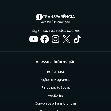
(abre em nova aba)
TRANSPARÊNCIA
Acesso à Informação
Siga-nos nas redes sociais
Acesso à Informação
Institucional
(abre em nova aba)
Ações e Programas
(abre em nova aba)
Participação Social
(abre em nova aba)
Auditorias
(abre em nova aba)
Convênios e Transferências
(abre em nova aba)