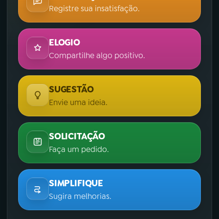
Registre sua insatisfação.
ELOGIO
Compartilhe algo positivo.
SUGESTÃO
Envie uma ideia.
SOLICITAÇÃO
Faça um pedido.
SIMPLIFIQUE
Sugira melhorias.