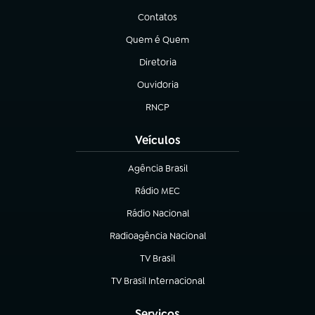
Contatos
(abre em nova aba)
Quem é Quem
(abre em nova aba)
Diretoria
(abre em nova aba)
Ouvidoria
(abre em nova aba)
RNCP
(abre em nova aba)
Veículos
Agência Brasil
(abre em nova aba)
Rádio MEC
(abre em nova aba)
Rádio Nacional
Radioagência Nacional
(abre em nova aba)
TV Brasil
(abre em nova aba)
TV Brasil Internacional
(abre em nova aba)
Serviços