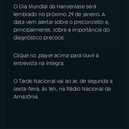
O Dia Mundial da Hanseníase será
YouTube
Facebook
lembrado no próximo 29 de janeiro. A
data vem alertar sobre o preconceito e,
Instagram
X
principalmente, sobre a importância do
diagnóstico precoce.
TikTok
Clique no
player
acima para ouvir a
entrevista na íntegra.
O Tarde Nacional vai ao ar, de segunda a
sexta-feira, às 16h, na Rádio Nacional da
Amazônia.