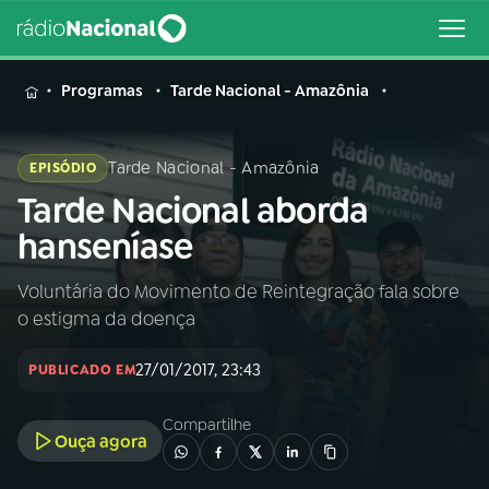
MENU
Programas
Tarde Nacional - Amazônia
Tarde Nacional - Amazônia
EPISÓDIO
Tarde Nacional aborda
Buscar
na
hanseníase
Rádio
Buscar
Nacional
Voluntária do Movimento de Reintegração fala sobre
o estigma da doença
AO VIVO
27/01/2017, 23:43
PUBLICADO EM
01
INÍCIO
Compartilhe
Ouça agora
02
A RÁDIO