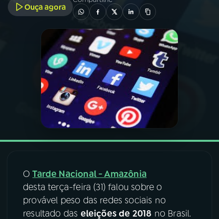
Ouça agora
03
PROGRAMAÇÃO
04
PROGRAMAS
05
PODCASTS
06
VIDEOCASTS
07
ÚLTIMAS
O
Tarde Nacional - Amazônia
08
FESTIVAL DE MÚSICA
desta terça-feira (31) falou sobre o
provável peso das redes sociais no
resultado das
eleições de 2018
no Brasil.
ACOMPANHE A RÁDIO NACIONAL