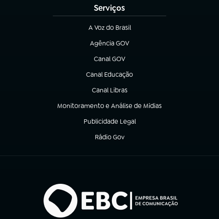
Serviços
A Voz do Brasil
(abre em nova aba)
Agência GOV
(abre em nova aba)
Canal GOV
(abre em nova aba)
Canal Educação
(abre em nova aba)
Canal Libras
(abre em nova aba)
Monitoramento e Análise de Mídias
(abre em nova aba)
Publicidade Legal
(abre em nova aba)
Rádio Gov
(abre em nova aba)