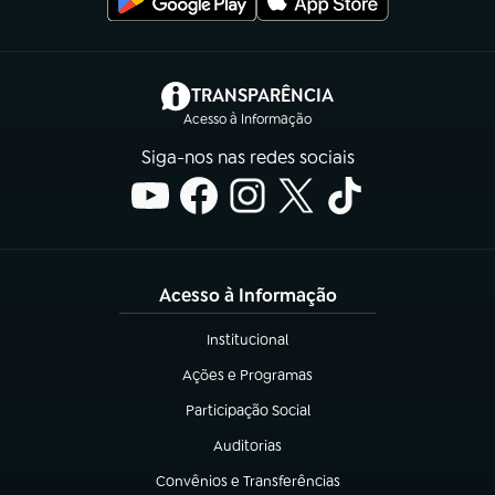
(abre em nova aba)
TRANSPARÊNCIA
Acesso à Informação
Siga-nos nas redes sociais
Acesso à Informação
Institucional
(abre em nova aba)
Ações e Programas
(abre em nova aba)
Participação Social
(abre em nova aba)
Auditorias
(abre em nova aba)
Convênios e Transferências
(abre em nova aba)