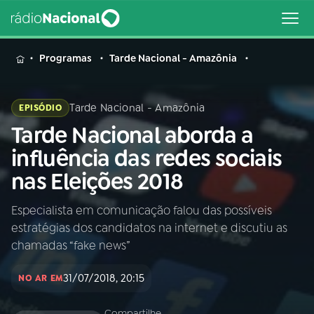
MENU
Programas
Tarde Nacional - Amazônia
Tarde Nacional - Amazônia
EPISÓDIO
Tarde Nacional aborda a
Buscar
na
influência das redes sociais
Rádio
Buscar
nas Eleições 2018
Nacional
Especialista em comunicação falou das possíveis
AO VIVO
estratégias dos candidatos na internet e discutiu as
chamadas “fake news”
01
INÍCIO
31/07/2018, 20:15
NO AR EM
02
A RÁDIO
Compartilhe