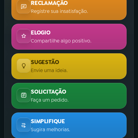
RECLAMAÇÃO
Registre sua insatisfação.
ELOGIO
Compartilhe algo positivo.
SUGESTÃO
Envie uma ideia.
SOLICITAÇÃO
Faça um pedido.
SIMPLIFIQUE
Sugira melhorias.