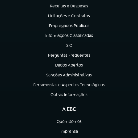
Receitas e Despesas
(abre em nova aba)
Licitações e Contratos
(abre em nova aba)
Empregados Públicos
(abre em nova aba)
Informações Classificadas
(abre em nova aba)
SIC
(abre em nova aba)
Perguntas Frequentes
(abre em nova aba)
Dados Abertos
(abre em nova aba)
Sanções Administrativas
(abre em nova aba)
Ferramentas e Aspectos Tecnológicos
(abre em nova aba)
Outras Informações
(abre em nova aba)
A EBC
Quem somos
(abre em nova aba)
Imprensa
(abre em nova aba)