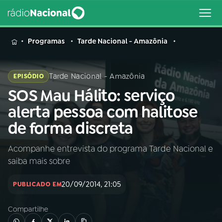
MENU
Programas
Tarde Nacional - Amazônia
Tarde Nacional - Amazônia
EPISÓDIO
SOS Mau Hálito: serviço
Buscar
na
alerta pessoa com halitose
Rádio
Buscar
de forma discreta
Nacional
Acompanhe entrevista do programa Tarde Nacional e
AO VIVO
saiba mais sobre
01
INÍCIO
20/09/2014, 21:05
PUBLICADO EM
Compartilhe
02
A RÁDIO