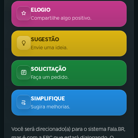
ELOGIO
Compartilhe algo positivo.
SUGESTÃO
Envie uma ideia.
SOLICITAÇÃO
Faça um pedido.
SIMPLIFIQUE
Sugira melhorias.
Você será direcionado(a) para o sistema Fala.BR,
mas é com a EBC que estará dialogando. O