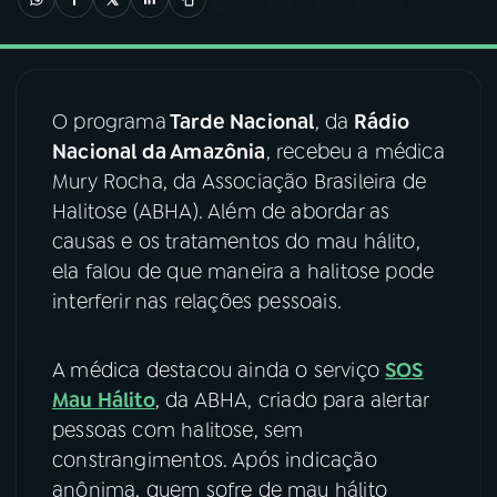
03
PROGRAMAÇÃO
O programa
Tarde Nacional
, da
Rádio
04
PROGRAMAS
Nacional da Amazônia
, recebeu a médica
Mury Rocha, da Associação Brasileira de
05
PODCASTS
Halitose (ABHA). Além de abordar as
causas e os tratamentos do mau hálito,
ela falou de que maneira a halitose pode
06
VIDEOCASTS
interferir nas relações pessoais.
07
ÚLTIMAS
A médica destacou ainda o serviço
SOS
Mau Hálito
, da ABHA, criado para alertar
08
FESTIVAL DE MÚSICA
pessoas com halitose, sem
constrangimentos. Após indicação
anônima, quem sofre de mau hálito
ACOMPANHE A RÁDIO NACIONAL