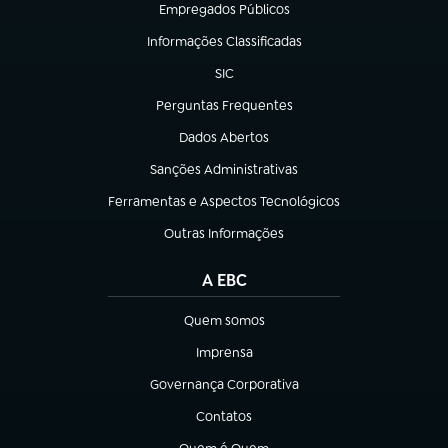
Empregados Públicos
(abre em nova aba)
Informações Classificadas
(abre em nova aba)
SIC
(abre em nova aba)
Perguntas Frequentes
(abre em nova aba)
Dados Abertos
(abre em nova aba)
Sanções Administrativas
(abre em nova aba)
Ferramentas e Aspectos Tecnológicos
(abre em nova aba)
Outras Informações
(abre em nova aba)
A EBC
Quem somos
(abre em nova aba)
Imprensa
(abre em nova aba)
Governança Corporativa
(abre em nova aba)
Contatos
(abre em nova aba)