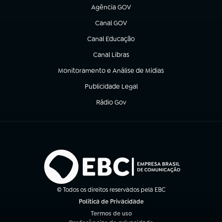
Agência GOV
(abre em nova aba)
Canal GOV
(abre em nova aba)
Canal Educação
(abre em nova aba)
Canal Libras
(abre em nova aba)
Monitoramento e Análise de Mídias
(abre em nova aba)
Publicidade Legal
(abre em nova aba)
Rádio Gov
(abre em nova aba)
© Todos os direitos reservados pela EBC
Política de Privacidade
(abre em nova aba)
Termos de uso
(abre em nova aba)