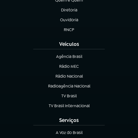
Quem é Quem
(abre em nova aba)
Diretoria
(abre em nova aba)
Ouvidoria
(abre em nova aba)
RNCP
(abre em nova aba)
Veículos
Agência Brasil
(abre em nova aba)
Rádio MEC
(abre em nova aba)
Rádio Nacional
Radioagência Nacional
(abre em nova aba)
TV Brasil
(abre em nova aba)
TV Brasil Internacional
(abre em nova aba)
Serviços
A Voz do Brasil
(abre em nova aba)