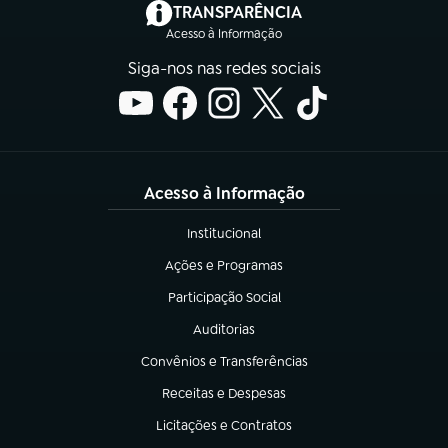
(abre em nova aba)
TRANSPARÊNCIA
Acesso à Informação
Siga-nos nas redes sociais
Acesso à Informação
Institucional
(abre em nova aba)
Ações e Programas
(abre em nova aba)
Participação Social
(abre em nova aba)
Auditorias
(abre em nova aba)
Convênios e Transferências
(abre em nova aba)
Receitas e Despesas
(abre em nova aba)
Licitações e Contratos
(abre em nova aba)