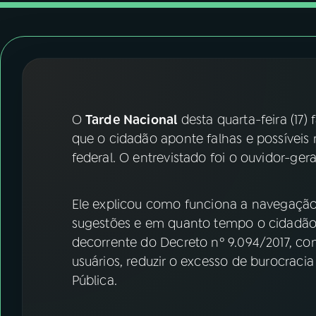
07
ÚLTIMAS
08
FESTIVAL DE MÚSICA
ACOMPANHE A RÁDIO NACIONAL
O
Tarde Nacional
desta quarta-feira (17)
YouTube
Facebook
que o cidadão aponte falhas e possíveis 
federal. O entrevistado foi o ouvidor-ger
Instagram
X
TikTok
Ele explicou como funciona a navegação
sugestões e em quanto tempo o cidadão d
decorrente do Decreto nº 9.094/2017, co
usuários, reduzir o excesso de burocraci
Pública.