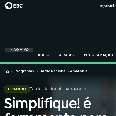
agência
Br
AO VIVO
INÍCIO
A RÁDIO
PROGRAMAÇÃO
MENU
Programas
Tarde Nacional - Amazônia
Buscar
na
Tarde Nacional - Amazônia
EPISÓDIO
Rádio
Buscar
Nacional
Simplifique! é
Buscar
na
Rádio
AO VIVO