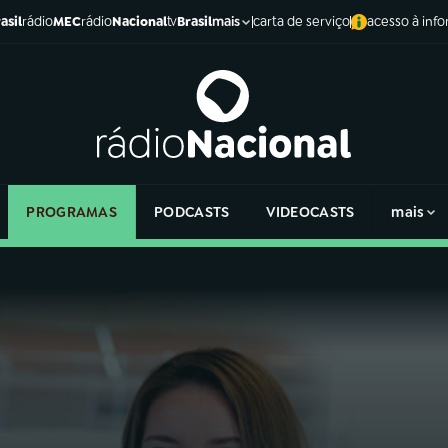
asil
rádio
MEC
rádio
Nacional
tv
Brasil
carta de serviço
acesso à inf
mais
PROGRAMAS
PODCASTS
VIDEOCASTS
mais