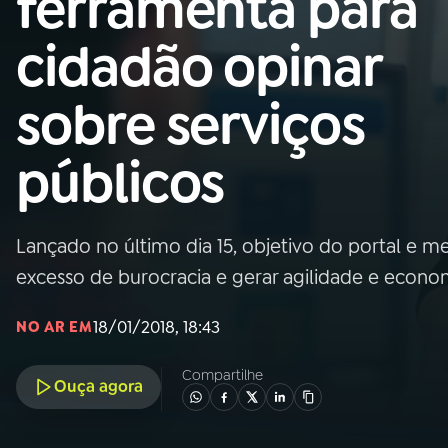
ferramenta para
Nacional
cidadão opinar
01
INÍCIO
sobre serviços
02
A RÁDIO
públicos
03
PROGRAMAÇÃO
Lançado no último dia 15, objetivo do portal e me
04
PROGRAMAS
excesso de burocracia e gerar agilidade e econo
05
PODCASTS
18/01/2018, 18:43
NO AR EM
Compartilhe
Ouça agora
06
VIDEOCASTS