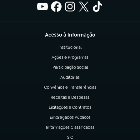
Acesso à Informação
Institucional
(abre em nova aba)
Ações e Programas
(abre em nova aba)
Participação Social
(abre em nova aba)
Auditorias
(abre em nova aba)
Convênios e Transferências
(abre em nova aba)
Receitas e Despesas
(abre em nova aba)
Licitações e Contratos
(abre em nova aba)
Empregados Públicos
(abre em nova aba)
Informações Classificadas
(abre em nova aba)
SIC
(abre em nova aba)