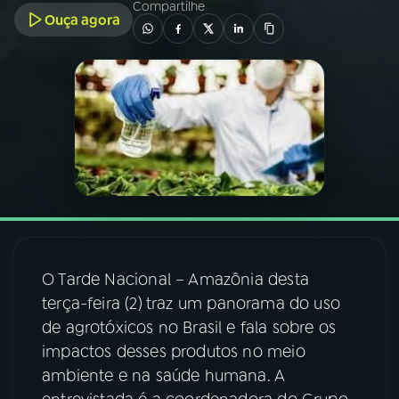
Compartilhe
Ouça agora
03
PROGRAMAÇÃO
04
PROGRAMAS
05
PODCASTS
06
VIDEOCASTS
O Tarde Nacional – Amazônia desta
07
ÚLTIMAS
terça-feira (2)
traz um panorama do uso
de agrotóxicos no Brasil e fala sobre os
08
FESTIVAL DE MÚSICA
impactos desses produtos no meio
ambiente e na saúde humana. A
ACOMPANHE A RÁDIO NACIONAL