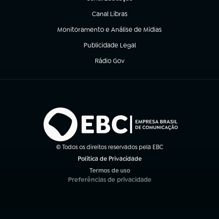
(abre em nova aba)
Canal Libras
(abre em nova aba)
Monitoramento e Análise de Mídias
(abre em nova aba)
Publicidade Legal
(abre em nova aba)
Rádio Gov
(abre em nova aba)
© Todos os direitos reservados pela EBC
Política de Privacidade
(abre em nova aba)
Termos de uso
(abre em nova aba)
Preferências de privacidade