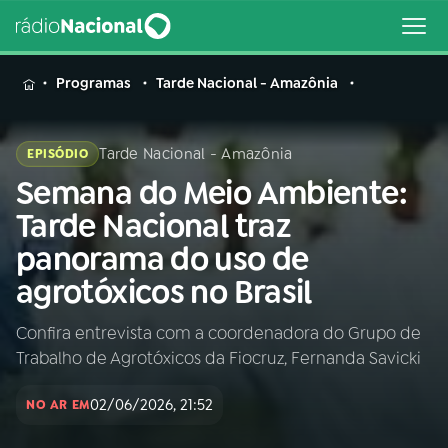
MENU
Programas
Tarde Nacional - Amazônia
Tarde Nacional - Amazônia
EPISÓDIO
Semana do Meio Ambiente:
Buscar
na
Tarde Nacional traz
Rádio
Buscar
panorama do uso de
Nacional
agrotóxicos no Brasil
AO VIVO
Confira entrevista com a coordenadora do Grupo de
Trabalho de Agrotóxicos da Fiocruz, Fernanda Savicki
01
INÍCIO
02/06/2026, 21:52
NO AR EM
02
A RÁDIO