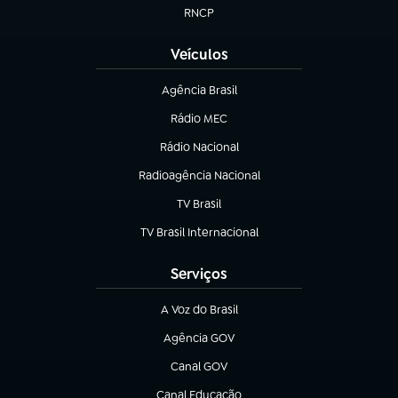
RNCP
(abre em nova aba)
Veículos
Agência Brasil
(abre em nova aba)
Rádio MEC
(abre em nova aba)
Rádio Nacional
Radioagência Nacional
(abre em nova aba)
TV Brasil
(abre em nova aba)
TV Brasil Internacional
(abre em nova aba)
Serviços
A Voz do Brasil
(abre em nova aba)
Agência GOV
(abre em nova aba)
Canal GOV
(abre em nova aba)
Canal Educação