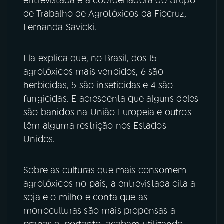
entrevistada é a coordenadora do Grupo
de Trabalho de Agrotóxicos da Fiocruz,
YouTube
Facebook
Fernanda Savicki.
Instagram
X
Ela explica que, no Brasil, dos 15
TikTok
agrotóxicos mais vendidos, 6 são
herbicidas, 5 são inseticidas e 4 são
fungicidas. E acrescenta que alguns deles
são banidos na União Europeia e outros
têm alguma restrição nos Estados
Unidos.
Sobre as culturas que mais consomem
agrotóxicos no país, a entrevistada cita a
soja e o milho e conta que as
monoculturas são mais propensas a