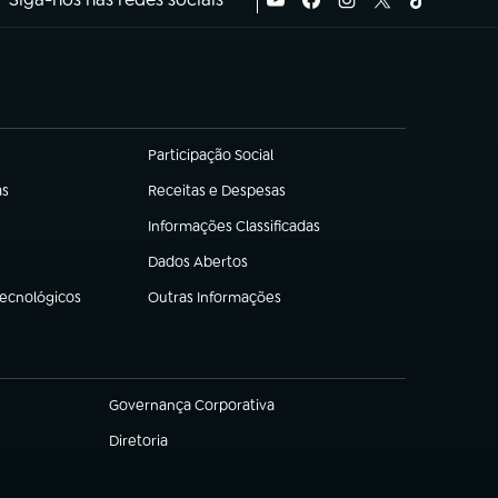
Participação Social
(abre em nova aba)
as
Receitas e Despesas
(abre em nova aba)
Informações Classificadas
(abre em nova aba)
Dados Abertos
(abre em nova aba)
Tecnológicos
Outras Informações
(abre em nova aba)
Governança Corporativa
(abre em nova aba)
Diretoria
(abre em nova aba)