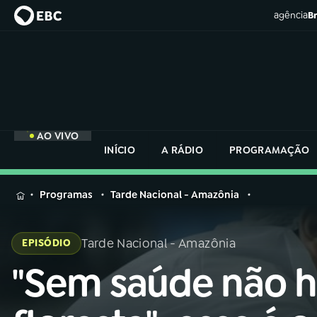
agência
Br
AO VIVO
INÍCIO
A RÁDIO
PROGRAMAÇÃO
MENU
Programas
Tarde Nacional - Amazônia
Buscar
na
Tarde Nacional - Amazônia
EPISÓDIO
Rádio
Buscar
Nacional
"Sem saúde não 
Buscar
na
Rádio
AO VIVO