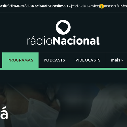
asil
rádio
MEC
rádio
Nacional
tv
Brasil
carta de serviço
acesso à inf
mais
PROGRAMAS
PODCASTS
VIDEOCASTS
mais
há