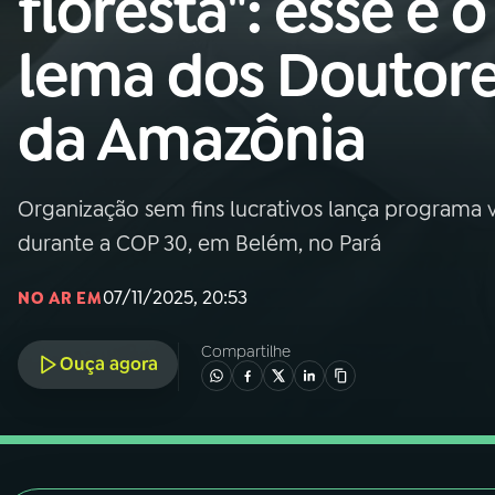
floresta": esse é o
Nacional
lema dos Doutor
01
INÍCIO
da Amazônia
02
A RÁDIO
Organização sem fins lucrativos lança programa v
03
PROGRAMAÇÃO
durante a COP 30, em Belém, no Pará
04
PROGRAMAS
07/11/2025, 20:53
NO AR EM
Compartilhe
05
PODCASTS
Ouça agora
06
VIDEOCASTS