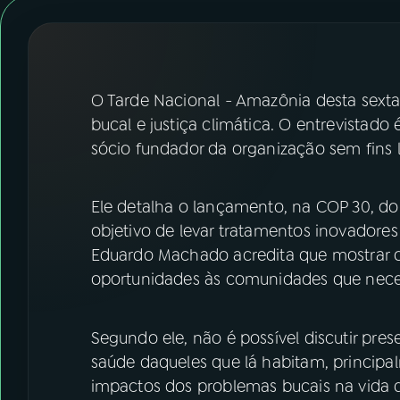
07
ÚLTIMAS
08
FESTIVAL DE MÚSICA
O Tarde Nacional - Amazônia desta sexta-f
ACOMPANHE A RÁDIO NACIONAL
bucal e justiça climática. O entrevistado
sócio fundador da organização sem fins 
YouTube
Facebook
Instagram
X
Ele detalha o lançamento, na COP 30, d
objetivo de levar tratamentos inovadores
TikTok
Eduardo Machado acredita que mostrar 
oportunidades às comunidades que nece
Segundo ele, não é possível discutir pre
saúde daqueles que lá habitam, princip
impactos dos problemas bucais na vida 