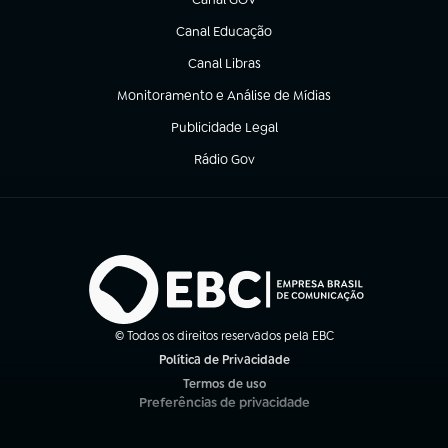
(abre em nova aba)
Canal Educação
(abre em nova aba)
Canal Libras
(abre em nova aba)
Monitoramento e Análise de Mídias
(abre em nova aba)
Publicidade Legal
(abre em nova aba)
Rádio Gov
(abre em nova aba)
© Todos os direitos reservados pela EBC
Política de Privacidade
(abre em nova aba)
Termos de uso
(abre em nova aba)
Preferências de privacidade