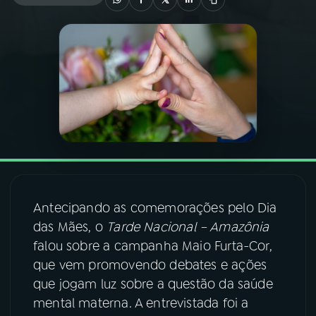
03
PROGRAMAÇÃO
04
PROGRAMAS
05
PODCASTS
06
VIDEOCASTS
Antecipando as comemorações pelo Dia
07
ÚLTIMAS
das Mães, o
Tarde Nacional – Amazônia
falou sobre a campanha Maio Furta-Cor,
que vem promovendo debates e ações
08
FESTIVAL DE MÚSICA
que jogam luz sobre a questão da saúde
mental materna. A entrevistada foi a
ACOMPANHE A RÁDIO NACIONAL