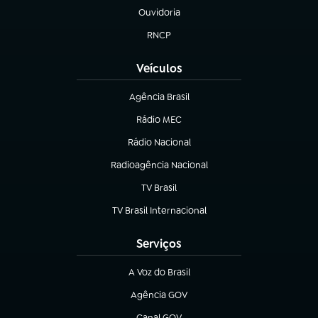
Ouvidoria
(abre em nova aba)
RNCP
(abre em nova aba)
Veículos
Agência Brasil
(abre em nova aba)
Rádio MEC
(abre em nova aba)
Rádio Nacional
Radioagência Nacional
(abre em nova aba)
TV Brasil
(abre em nova aba)
TV Brasil Internacional
(abre em nova aba)
Serviços
A Voz do Brasil
(abre em nova aba)
Agência GOV
(abre em nova aba)
Canal GOV