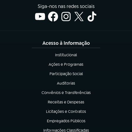
Siga-nos nas redes sociais
Acesso à Informação
Institucional
(abre em nova aba)
Ações e Programas
(abre em nova aba)
Participação Social
(abre em nova aba)
Auditorias
(abre em nova aba)
Convênios e Transferências
(abre em nova aba)
Receitas e Despesas
(abre em nova aba)
Licitações e Contratos
(abre em nova aba)
Empregados Públicos
(abre em nova aba)
Informações Classificadas