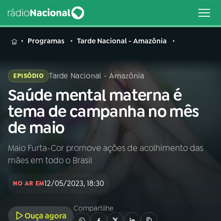
MENU
Programas
Tarde Nacional - Amazônia
Tarde Nacional - Amazônia
EPISÓDIO
Saúde mental materna é
Buscar
na
tema de campanha no mês
Rádio
Buscar
de maio
Nacional
Maio Furta-Cor promove ações de acolhimento das
AO VIVO
mães em todo o Brasil
01
INÍCIO
12/05/2023, 18:30
NO AR EM
Compartilhe
02
A RÁDIO
Ouça agora