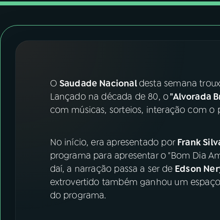
07
ÚLTIMAS
08
FESTIVAL DE MÚSICA
ACOMPANHE A RÁDIO NACIONAL
O
Saudade Nacional
desta semana trou
YouTube
Facebook
Lançado na década de 80, o
"Alvorada Br
com músicas, sorteios, interação com o 
Instagram
X
TikTok
No início, era apresentado por
Frank Silv
programa para apresentar o "Bom Dia Amaz
daí, a narração passa a ser de
Edson Ner
extrovertido também ganhou um espaço n
do programa.