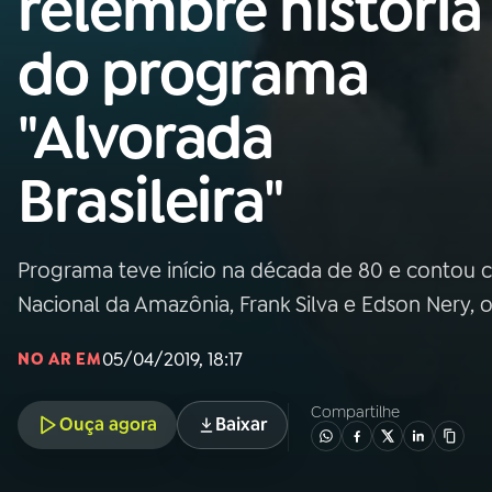
relembre história
Nacional
do programa
01
INÍCIO
"Alvorada
02
A RÁDIO
Brasileira"
03
PROGRAMAÇÃO
Programa teve início na década de 80 e contou 
04
PROGRAMAS
Nacional da Amazônia, Frank Silva e Edson Nery, 
05
PODCASTS
05/04/2019, 18:17
NO AR EM
Compartilhe
Ouça agora
Baixar
06
VIDEOCASTS