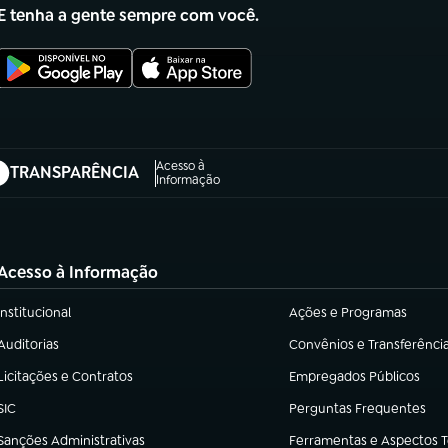
E tenha a gente sempre com você.
Acesso à
TRANSPARÊNCIA
abre em nova aba)
Informação
Acesso à Informação
Institucional
Ações e Programas
(abre em nova aba)
(abre em nova aba)
Auditorias
Convênios e Transferênci
(abre em nova aba)
(abre em nova aba)
Licitações e Contratos
Empregados Públicos
(abre em nova aba)
(abre em nova aba)
SIC
Perguntas Frequentes
(abre em nova aba)
(abre em nova aba)
Sanções Administrativas
Ferramentas e Aspectos 
(abre em nova aba)
(abre em nova aba)