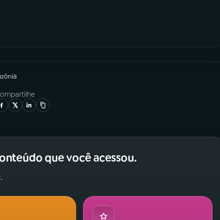
azônia
ompartilhe
conteúdo que você acessou.
.