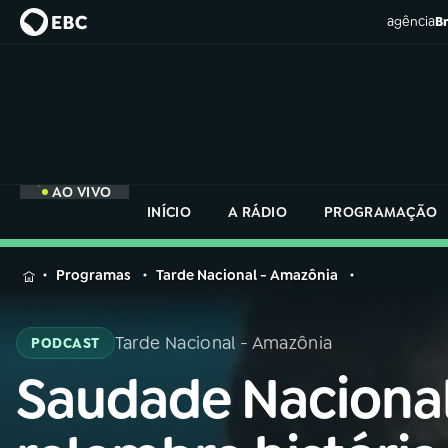
agência
Br
AO VIVO
INÍCIO
A RÁDIO
PROGRAMAÇÃO
MENU
Programas
Tarde Nacional - Amazônia
Buscar
na
Tarde Nacional - Amazônia
PODCAST
Rádio
Buscar
Nacional
Saudade Nacional
Buscar
na
Rádio
AO VIVO