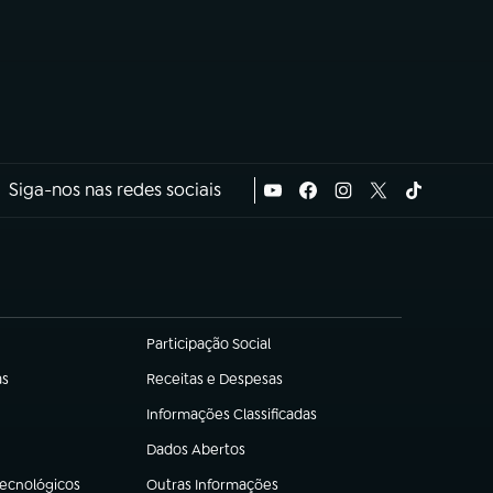
Siga-nos nas redes sociais
Participação Social
(abre em nova aba)
as
Receitas e Despesas
(abre em nova aba)
Informações Classificadas
(abre em nova aba)
Dados Abertos
(abre em nova aba)
Tecnológicos
Outras Informações
(abre em nova aba)