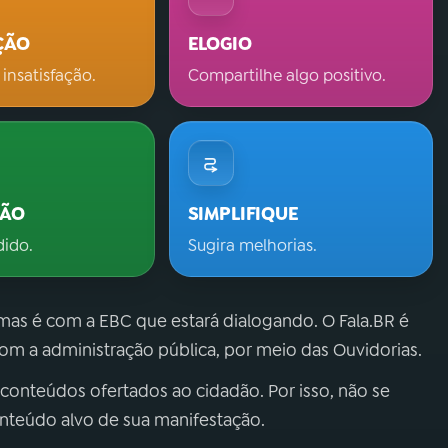
ÇÃO
ELOGIO
 insatisfação.
Compartilhe algo positivo.
ÇÃO
SIMPLIFIQUE
dido.
Sugira melhorias.
 mas é com a EBC que estará dialogando. O Fala.BR é
m a administração pública, por meio das Ouvidorias.
 conteúdos ofertados ao cidadão. Por isso, não se
onteúdo alvo de sua manifestação.