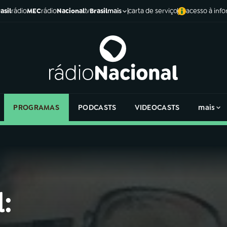
asil
rádio
MEC
rádio
Nacional
tv
Brasil
carta de serviço
acesso à inf
mais
PROGRAMAS
PODCASTS
VIDEOCASTS
mais
: