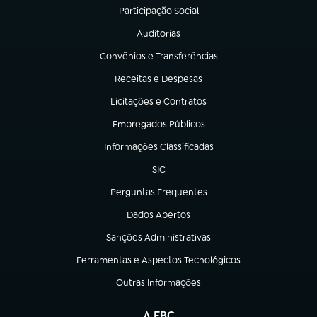
Participação Social
(abre em nova aba)
Auditorias
(abre em nova aba)
Convênios e Transferências
(abre em nova aba)
Receitas e Despesas
(abre em nova aba)
Licitações e Contratos
(abre em nova aba)
Empregados Públicos
(abre em nova aba)
Informações Classificadas
(abre em nova aba)
SIC
(abre em nova aba)
Perguntas Frequentes
(abre em nova aba)
Dados Abertos
(abre em nova aba)
Sanções Administrativas
(abre em nova aba)
Ferramentas e Aspectos Tecnológicos
(abre em nova aba)
Outras Informações
(abre em nova aba)
A EBC