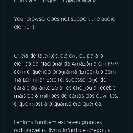
Confira a íntegra no player abaixo:
YouTube
Facebook
Your browser does not support the audio
Instagram
X
element.
TikTok
Cheia de talentos, ela entrou para o
elenco da Nacional da Amazônia em 1979,
com o querido programa "Encontro com
Tia Leninha". Este foi sucesso logo de
cara e durante 20 anos chegou a receber
mais de 6 milhões de cartas dos ouvintes,
o que mostra o quanto era querida.
Leninha também escreveu grandes
radionovelas, livros infantis e chegou a