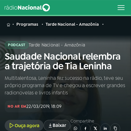
MENU
Programas
Tarde Nacional - Amazônia
Tarde Nacional - Amazônia
PODCAST
Saudade Nacional relembra
Buscar
na
a trajetória de Tia Leninha
Rádio
Buscar
Nacional
Multitalentosa, Leninha fez sucesso na rádio, teve seu
próprio programa de TV e chegou a escrever grandes
AO VIVO
radionovelas e livros infantis
22/03/2019, 18:09
01
INÍCIO
NO AR EM
Compartilhe
Baixar
Ouça agora
02
A RÁDIO