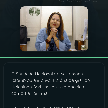
03
PROGRAMAÇÃO
04
PROGRAMAS
05
PODCASTS
06
VIDEOCASTS
O Saudade Nacional dessa semana
07
ÚLTIMAS
relembrou a incrível história da grande
Heleninha Bortone, mais conhecida
08
FESTIVAL DE MÚSICA
como Tia Leninha.
ACOMPANHE A RÁDIO NACIONAL