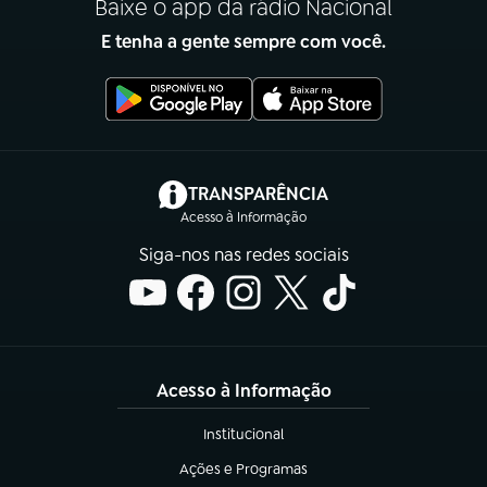
Baixe o app da rádio Nacional
E tenha a gente sempre com você.
(abre em nova aba)
TRANSPARÊNCIA
Acesso à Informação
Siga-nos nas redes sociais
Acesso à Informação
Institucional
(abre em nova aba)
Ações e Programas
(abre em nova aba)