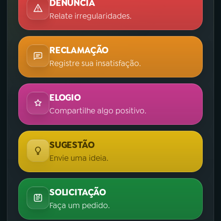
DENÚNCIA
Relate irregularidades.
RECLAMAÇÃO
Registre sua insatisfação.
ELOGIO
Compartilhe algo positivo.
SUGESTÃO
Envie uma ideia.
SOLICITAÇÃO
Faça um pedido.