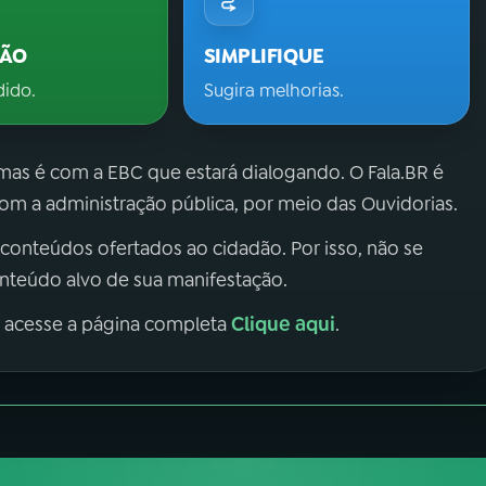
ÇÃO
SIMPLIFIQUE
dido.
Sugira melhorias.
 mas é com a EBC que estará dialogando. O Fala.BR é
m a administração pública, por meio das Ouvidorias.
 conteúdos ofertados ao cidadão. Por isso, não se
onteúdo alvo de sua manifestação.
Clique aqui
, acesse a página completa
.