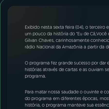
07
ÚLTIMAS
08
FESTIVAL DE MÚSICA
Exibido nesta sexta feira (04), o tercei
ACOMPANHE A RÁDIO NACIONAL
um pouco da história do "Eu de Cá,Você 
Gilvan Chaves, carinhosamente conhecido
YouTube
Facebook
rádio Nacional da Amazônia a partir da 
Instagram
X
O programa fez grande sucesso por dar 
TikTok
histórias através de cartas e as ouviam 
programa.
Para matar nossa saudade o ouvinte e co
do programa em diferentes épocas, mos
história, o programa manteve sua essênci