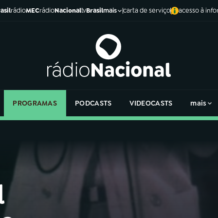
asil
rádio
MEC
rádio
Nacional
tv
Brasil
carta de serviço
acesso à inf
mais
PROGRAMAS
PODCASTS
VIDEOCASTS
mais
l