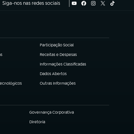
Siga-nos nas redes sociais
Participação Social
(abre em nova aba)
as
Receitas e Despesas
(abre em nova aba)
Informações Classificadas
(abre em nova aba)
Dados Abertos
(abre em nova aba)
Tecnológicos
Outras Informações
(abre em nova aba)
Governança Corporativa
(abre em nova aba)
Diretoria
(abre em nova aba)