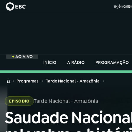
agência
Br
AO VIVO
INÍCIO
A RÁDIO
PROGRAMAÇÃO
MENU
Programas
Tarde Nacional - Amazônia
Buscar
na
Tarde Nacional - Amazônia
EPISÓDIO
Rádio
Buscar
Nacional
Saudade Naciona
Buscar
na
Rádio
AO VIVO