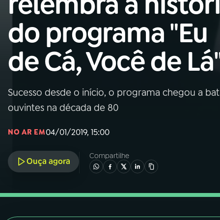
relembra a histór
Nacional
do programa "Eu
01
INÍCIO
de Cá, Você de Lá
02
A RÁDIO
Sucesso desde o início, o programa chegou a ba
03
PROGRAMAÇÃO
ouvintes na década de 80
04
PROGRAMAS
04/01/2019, 15:00
NO AR EM
Compartilhe
05
PODCASTS
Ouça agora
06
VIDEOCASTS