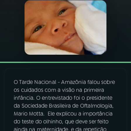
03
PROGRAMAÇÃO
04
PROGRAMAS
05
PODCASTS
06
VIDEOCASTS
O Tarde Nacional - Amazônia falou sobre
os cuidados com a visão na primeira
07
ÚLTIMAS
infância. O entrevistado foi o presidente
da Sociedade Brasileira de Oftalmologia,
08
FESTIVAL DE MÚSICA
Mario Motta. Ele explicou a importância
do teste do olhinho, que deve ser feito
ainda na maternidade, e da repetição
ACOMPANHE A RÁDIO NACIONAL