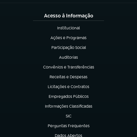
Acesso à Informação
Institucional
(abre em nova aba)
Ações e Programas
(abre em nova aba)
Participação Social
(abre em nova aba)
Auditorias
(abre em nova aba)
Convênios e Transferências
(abre em nova aba)
Receitas e Despesas
(abre em nova aba)
Licitações e Contratos
(abre em nova aba)
Empregados Públicos
(abre em nova aba)
Informações Classificadas
(abre em nova aba)
SIC
(abre em nova aba)
Perguntas Frequentes
(abre em nova aba)
Dados Abertos