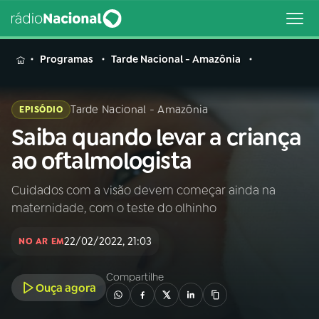
MENU
Programas
Tarde Nacional - Amazônia
Tarde Nacional - Amazônia
EPISÓDIO
Saiba quando levar a criança
Buscar
na
ao oftalmologista
Rádio
Buscar
Nacional
Cuidados com a visão devem começar ainda na
maternidade, com o teste do olhinho
AO VIVO
22/02/2022, 21:03
NO AR EM
01
INÍCIO
Compartilhe
Ouça agora
02
A RÁDIO