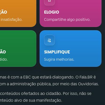
ÇÃO
ELOGIO
 insatisfação.
Compartilhe algo positivo.
ÇÃO
SIMPLIFIQUE
dido.
Sugira melhorias.
 mas é com a EBC que estará dialogando. O Fala.BR é
m a administração pública, por meio das Ouvidorias.
 conteúdos ofertados ao cidadão. Por isso, não se
onteúdo alvo de sua manifestação.