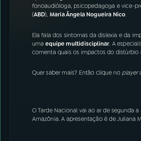
07
ÚLTIMAS
fonoaudióloga, psicopedagoga e vice-pr
(
ABD
),
Maria Ângela Nogueira Nico
.
08
FESTIVAL DE MÚSICA
Ela fala dos sintomas da dislexia e da i
ACOMPANHE A RÁDIO NACIONAL
uma
equipe multidisciplinar
. A especia
comenta quais os impactos do distúrbio n
YouTube
Facebook
Instagram
Quer saber mais? Então clique no
X
player
TikTok
O Tarde Nacional vai ao ar de segunda a s
Amazônia. A apresentação é de Juliana 