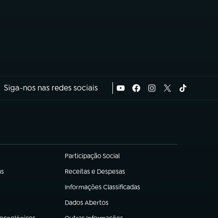
Siga-nos nas redes sociais
Participação Social
(abre em nova aba)
as
Receitas e Despesas
(abre em nova aba)
Informações Classificadas
(abre em nova aba)
Dados Abertos
(abre em nova aba)