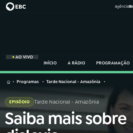
agência
Br
AO VIVO
INÍCIO
A RÁDIO
PROGRAMAÇÃO
MENU
Programas
Tarde Nacional - Amazônia
Buscar
na
Tarde Nacional - Amazônia
EPISÓDIO
Rádio
Buscar
Nacional
Saiba mais sobre
Buscar
na
Rádio
AO VIVO