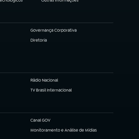
Tecnológicos
Outras Informações
(abre em nova aba)
Governança Corporativa
(abre em nova aba)
Diretoria
(abre em nova aba)
Rádio Nacional
TV Brasil Internacional
(abre em nova aba)
Canal GOV
(abre em nova aba)
Monitoramento e Análise de Mídias
(abre em nova aba)