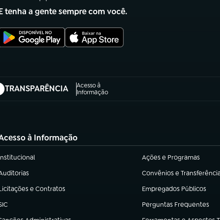
E tenha a gente sempre com você.
Acesso à
TRANSPARÊNCIA
abre em nova aba)
Informação
Acesso à Informação
Institucional
Ações e Programas
(abre em nova aba)
(abre em nova aba)
Auditorias
Convênios e Transferênci
(abre em nova aba)
(abre em nova aba)
Licitações e Contratos
Empregados Públicos
(abre em nova aba)
(abre em nova aba)
SIC
Perguntas Frequentes
(abre em nova aba)
(abre em nova aba)