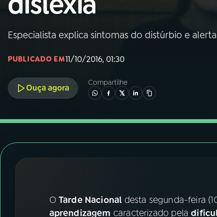
dislexia
Nacional
01
INÍCIO
Especialista explica sintomas do distúrbio e alert
11/10/2016, 01:30
PUBLICADO EM
02
A RÁDIO
Compartilhe
Ouça agora
03
PROGRAMAÇÃO
04
PROGRAMAS
05
PODCASTS
06
VIDEOCASTS
O
Tarde Nacional
desta segunda-feira (10
aprendizagem
caracterizado pela
dificu