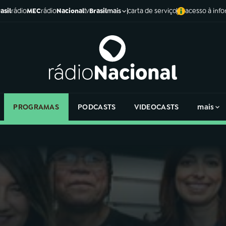
asil
rádio
MEC
rádio
Nacional
tv
Brasil
carta de serviço
acesso à inf
mais
PROGRAMAS
PODCASTS
VIDEOCASTS
mais