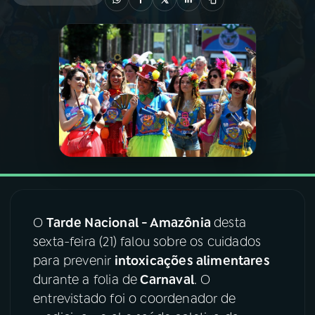
03
PROGRAMAÇÃO
04
PROGRAMAS
05
PODCASTS
06
VIDEOCASTS
07
ÚLTIMAS
O
Tarde Nacional - Amazônia
desta
sexta-feira (21) falou sobre os cuidados
para prevenir
intoxicações alimentares
08
FESTIVAL DE MÚSICA
durante a folia de
Carnaval
. O
entrevistado foi o coordenador de
ACOMPANHE A RÁDIO NACIONAL