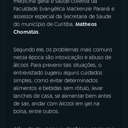
medicina geral e saúde coletiva da
Faculdade Evangélica Mackenzie Paraná e
YouTube
Facebook
assessor especial da Secretaria de Saude
do município de Curitiba,
Matheos
Instagram
X
Chomatas
.
TikTok
Segundo ele, os problemas mais comuns
nessa época são intoxicação e abuso de
álcool. Para prevenir tais situações, o
entrevistado sugeriu alguns cuidados
simples, como evitar determinados
alimentos e bebidas sem rótulo, levar
lanches de casa, se alimentar bem antes
de sair, andar com álcool em gel na
bolsa, entre outros.