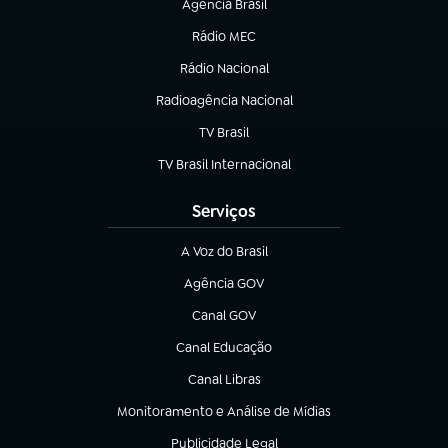
Agência Brasil
(abre em nova aba)
Rádio MEC
(abre em nova aba)
Rádio Nacional
Radioagência Nacional
(abre em nova aba)
TV Brasil
(abre em nova aba)
TV Brasil Internacional
(abre em nova aba)
Serviços
A Voz do Brasil
(abre em nova aba)
Agência GOV
(abre em nova aba)
Canal GOV
(abre em nova aba)
Canal Educação
(abre em nova aba)
Canal Libras
(abre em nova aba)
Monitoramento e Análise de Mídias
(abre em nova aba)
Publicidade Legal