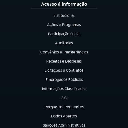
Acesso à Informação
Institucional
(abre em nova aba)
Ações e Programas
(abre em nova aba)
Participação Social
(abre em nova aba)
Auditorias
(abre em nova aba)
Convênios e Transferências
(abre em nova aba)
Receitas e Despesas
(abre em nova aba)
Licitações e Contratos
(abre em nova aba)
Empregados Públicos
(abre em nova aba)
Informações Classificadas
(abre em nova aba)
SIC
(abre em nova aba)
Perguntas Frequentes
(abre em nova aba)
Dados Abertos
(abre em nova aba)
Sanções Administrativas
(abre em nova aba)