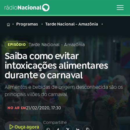
MENU
Programas
Tarde Nacional - Amazônia
Tarde Nacional - Amazônia
EPISÓDIO
Saiba como evitar
Buscar
na
intoxicações alimentares
Rádio
Buscar
durante o carnaval
Nacional
Alimentos e bebidas de origem desconhecida são os
AO VIVO
principais vilões do carnaval
01
INÍCIO
21/02/2020, 17:30
NO AR EM
Compartilhe
02
A RÁDIO
Ouça agora