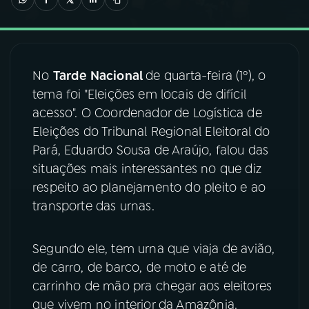
03
PROGRAMAÇÃO
No
Tarde Nacional
de quarta-feira (1º), o
04
PROGRAMAS
tema foi "Eleições em locais de difícil
acesso". O Coordenador de Logística de
05
PODCASTS
Eleições do Tribunal Regional Eleitoral do
Pará, Eduardo Sousa de Araújo, falou das
situações mais interessantes no que diz
06
VIDEOCASTS
respeito ao planejamento do pleito e ao
transporte das urnas.
07
ÚLTIMAS
Segundo ele, tem urna que viaja de avião,
08
FESTIVAL DE MÚSICA
de carro, de barco, de moto e até de
carrinho de mão pra chegar aos eleitores
que vivem no interior da Amazônia.
ACOMPANHE A RÁDIO NACIONAL