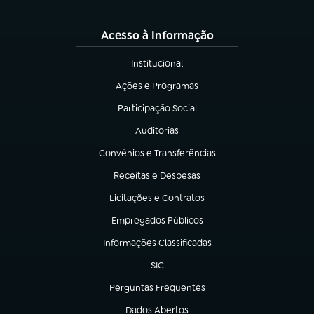
Acesso à Informação
Institucional
(abre em nova aba)
Ações e Programas
(abre em nova aba)
Participação Social
(abre em nova aba)
Auditorias
(abre em nova aba)
Convênios e Transferências
(abre em nova aba)
Receitas e Despesas
(abre em nova aba)
Licitações e Contratos
(abre em nova aba)
Empregados Públicos
(abre em nova aba)
Informações Classificadas
(abre em nova aba)
SIC
(abre em nova aba)
Perguntas Frequentes
(abre em nova aba)
Dados Abertos