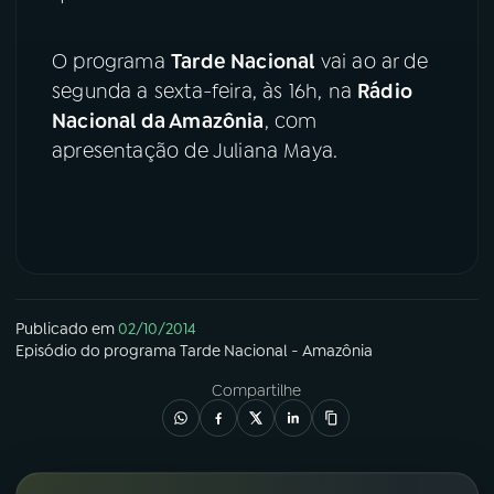
YouTube
Facebook
O programa
Tarde Nacional
vai ao ar de
segunda a sexta-feira, às 16h, na
Rádio
Instagram
X
Nacional da Amazônia
, com
apresentação de Juliana Maya.
TikTok
Publicado em
02/10/2014
Episódio
do programa
Tarde Nacional - Amazônia
Compartilhe