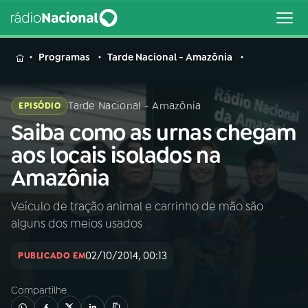
MENU
Programas
Tarde Nacional - Amazônia
Tarde Nacional - Amazônia
EPISÓDIO
Saiba como as urnas chegam
Buscar
na
aos locais isolados na
Rádio
Buscar
Amazônia
Nacional
Veículo de tração animal e carrinho de mão são
AO VIVO
alguns dos meios usados
01
INÍCIO
02/10/2014, 00:13
PUBLICADO EM
Compartilhe
02
A RÁDIO