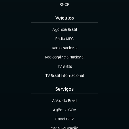
RNCP
(abre em nova aba)
Veículos
Agência Brasil
(abre em nova aba)
Rádio MEC
(abre em nova aba)
Rádio Nacional
Radioagência Nacional
(abre em nova aba)
TV Brasil
(abre em nova aba)
TV Brasil Internacional
(abre em nova aba)
Serviços
A Voz do Brasil
(abre em nova aba)
Agência GOV
(abre em nova aba)
Canal GOV
(abre em nova aba)
Canal Educação