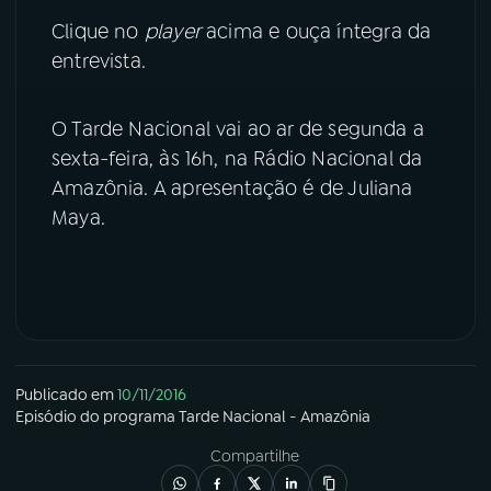
Clique no
player
acima e ouça íntegra da
YouTube
Facebook
entrevista.
Instagram
X
O Tarde Nacional vai ao ar de segunda a
TikTok
sexta-feira, às 16h, na Rádio Nacional da
Amazônia. A apresentação é de Juliana
Maya.
Publicado em
10/11/2016
Episódio
do programa
Tarde Nacional - Amazônia
Compartilhe