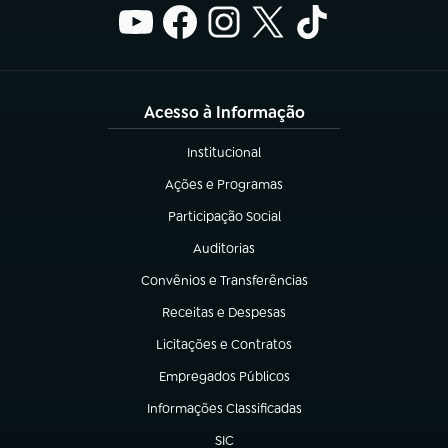
Acesso à Informação
Institucional
(abre em nova aba)
Ações e Programas
(abre em nova aba)
Participação Social
(abre em nova aba)
Auditorias
(abre em nova aba)
Convênios e Transferências
(abre em nova aba)
Receitas e Despesas
(abre em nova aba)
Licitações e Contratos
(abre em nova aba)
Empregados Públicos
(abre em nova aba)
Informações Classificadas
(abre em nova aba)
SIC
(abre em nova aba)