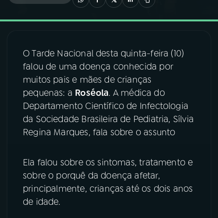
03
PROGRAMAÇÃO
O Tarde Nacional desta quinta-feira (10)
04
PROGRAMAS
falou de uma doença conhecida por
muitos pais e mães de crianças
05
PODCASTS
pequenas: a
Roséola
. A médica do
Departamento Científico de Infectologia
da Sociedade Brasileira de Pediatria, Sílvia
06
VIDEOCASTS
Regina Marques, fala sobre o assunto
07
ÚLTIMAS
Ela falou sobre os sintomas, tratamento e
sobre o porquê da doença afetar,
08
FESTIVAL DE MÚSICA
principalmente, crianças até os dois anos
de idade.
ACOMPANHE A RÁDIO NACIONAL