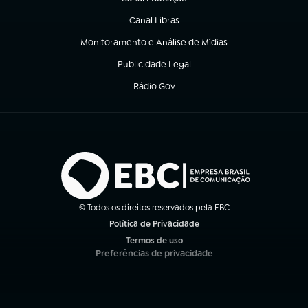
(abre em nova aba)
Canal Libras
(abre em nova aba)
Monitoramento e Análise de Mídias
(abre em nova aba)
Publicidade Legal
(abre em nova aba)
Rádio Gov
(abre em nova aba)
© Todos os direitos reservados pela EBC
Política de Privacidade
(abre em nova aba)
Termos de uso
(abre em nova aba)
Preferências de privacidade