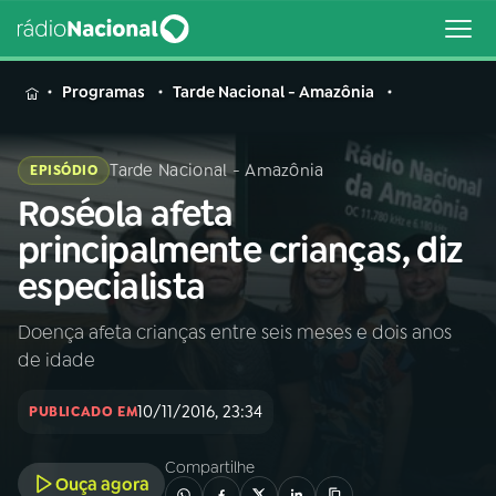
MENU
Programas
Tarde Nacional - Amazônia
Tarde Nacional - Amazônia
EPISÓDIO
Roséola afeta
Buscar
na
principalmente crianças, diz
Rádio
Buscar
especialista
Nacional
Doença afeta crianças entre seis meses e dois anos
AO VIVO
de idade
01
INÍCIO
10/11/2016, 23:34
PUBLICADO EM
Compartilhe
02
A RÁDIO
Ouça agora