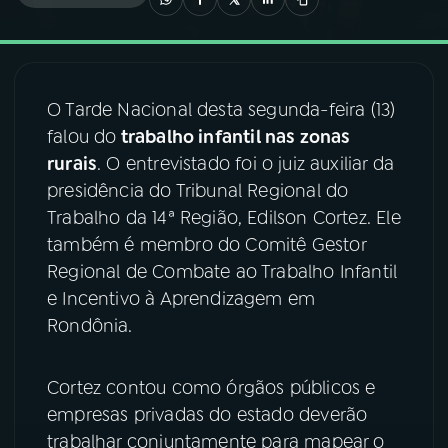
03
PROGRAMAÇÃO
O Tarde Nacional desta segunda-feira (13)
04
PROGRAMAS
falou do
trabalho infantil nas zonas
rurais
. O entrevistado foi o juiz auxiliar da
05
PODCASTS
presidência do Tribunal Regional do
Trabalho da 14ª Região, Edilson Cortez. Ele
também é membro do Comitê Gestor
06
VIDEOCASTS
Regional de Combate ao Trabalho Infantil
e Incentivo à Aprendizagem em
07
ÚLTIMAS
Rondônia.
08
FESTIVAL DE MÚSICA
Cortez contou como órgãos públicos e
empresas privadas do estado deverão
trabalhar conjuntamente para mapear o
ACOMPANHE A RÁDIO NACIONAL