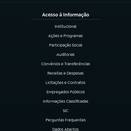
Acesso à Informação
Institucional
(abre em nova aba)
Ações e Programas
(abre em nova aba)
Participação Social
(abre em nova aba)
Auditorias
(abre em nova aba)
Convênios e Transferências
(abre em nova aba)
Receitas e Despesas
(abre em nova aba)
Licitações e Contratos
(abre em nova aba)
Empregados Públicos
(abre em nova aba)
Informações Classificadas
(abre em nova aba)
SIC
(abre em nova aba)
Perguntas Frequentes
(abre em nova aba)
Dados Abertos