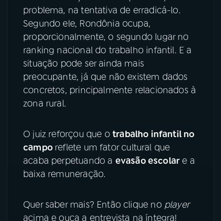
problema, na tentativa de erradicá-lo.
YouTube
Facebook
Segundo ele, Rondônia ocupa,
proporcionalmente, o segundo lugar no
Instagram
X
ranking nacional do trabalho infantil. E a
situação pode ser ainda mais
TikTok
preocupante, já que não existem dados
concretos, principalmente relacionados à
zona rural.
O juiz reforçou que o
trabalho infantil no
campo
reflete um fator cultural que
acaba perpetuando a
evasão escolar
e a
baixa remuneração.
Quer saber mais? Então clique no
player
acima e ouça a entrevista na íntegra!