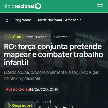
MENU
Programas
Tarde Nacional - Amazônia
Tarde Nacional - Amazônia
EPISÓDIO
RO: força conjunta pretende
Buscar
na
mapear e combater trabalho
Rádio
Buscar
infantil
Nacional
Estado ocupa, proporcionalmente, o segundo lugar
AO VIVO
no ranking nacional
01
INÍCIO
14/06/2016, 01:40
PUBLICADO EM
Compartilhe
02
A RÁDIO
Ouça agora