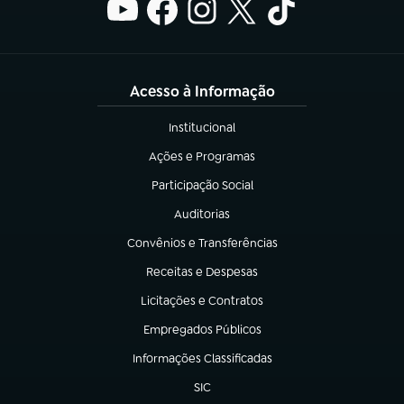
Acesso à Informação
Institucional
(abre em nova aba)
Ações e Programas
(abre em nova aba)
Participação Social
(abre em nova aba)
Auditorias
(abre em nova aba)
Convênios e Transferências
(abre em nova aba)
Receitas e Despesas
(abre em nova aba)
Licitações e Contratos
(abre em nova aba)
Empregados Públicos
(abre em nova aba)
Informações Classificadas
(abre em nova aba)
SIC
(abre em nova aba)