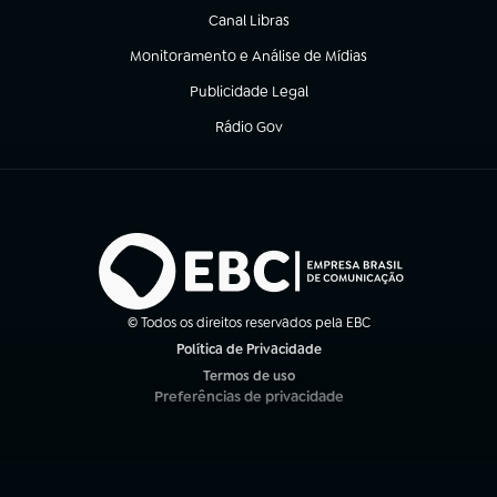
Canal Libras
(abre em nova aba)
Monitoramento e Análise de Mídias
(abre em nova aba)
Publicidade Legal
(abre em nova aba)
Rádio Gov
(abre em nova aba)
© Todos os direitos reservados pela EBC
Política de Privacidade
(abre em nova aba)
Termos de uso
(abre em nova aba)
Preferências de privacidade