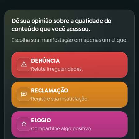
YouTube
Facebook
Dê sua opinião sobre a qualidade do
Instagram
X
conteúdo que você acessou.
Escolha sua manifestação em apenas um clique.
TikTok
DENÚNCIA
Relate irregularidades.
RECLAMAÇÃO
Registre sua insatisfação.
ELOGIO
Compartilhe algo positivo.