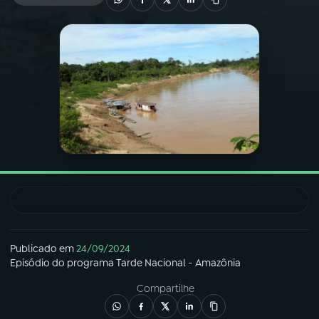
03
PROGRAMAÇÃO
04
PROGRAMAS
05
PODCASTS
06
VIDEOCASTS
07
ÚLTIMAS
Publicado em
24/09/2024
Episódio
do programa
Tarde Nacional - Amazônia
08
FESTIVAL DE MÚSICA
Compartilhe
ACOMPANHE A RÁDIO NACIONAL