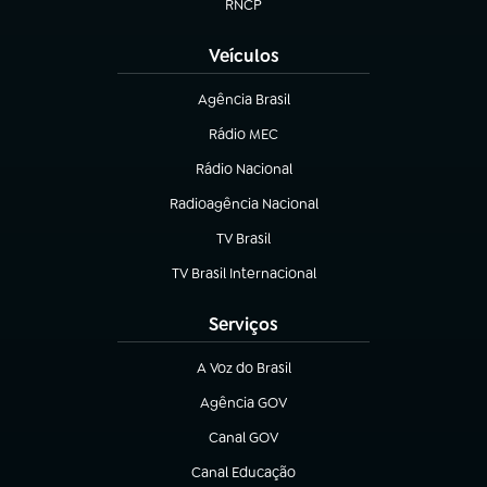
RNCP
(abre em nova aba)
Veículos
Agência Brasil
(abre em nova aba)
Rádio MEC
(abre em nova aba)
Rádio Nacional
Radioagência Nacional
(abre em nova aba)
TV Brasil
(abre em nova aba)
TV Brasil Internacional
(abre em nova aba)
Serviços
A Voz do Brasil
(abre em nova aba)
Agência GOV
(abre em nova aba)
Canal GOV
(abre em nova aba)
Canal Educação
(abre em nova aba)