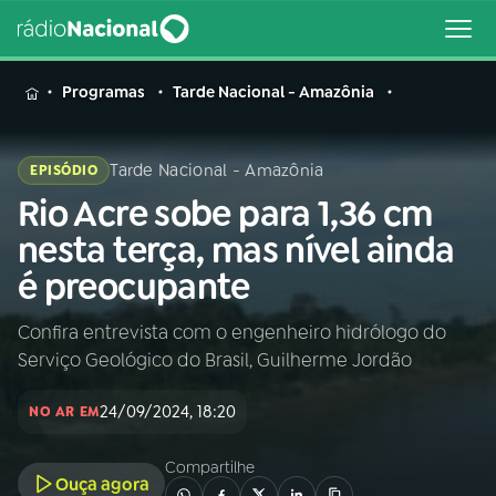
MENU
Programas
Tarde Nacional - Amazônia
Tarde Nacional - Amazônia
EPISÓDIO
Rio Acre sobe para 1,36 cm
Buscar
na
nesta terça, mas nível ainda
Rádio
Buscar
é preocupante
Nacional
Confira entrevista com o engenheiro hidrólogo do
AO VIVO
Serviço Geológico do Brasil, Guilherme Jordão
01
INÍCIO
24/09/2024, 18:20
NO AR EM
Compartilhe
02
A RÁDIO
Ouça agora