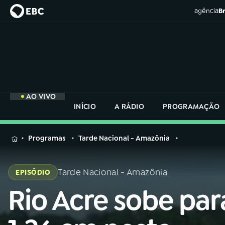
agência
Br
AO VIVO
INÍCIO
A RÁDIO
PROGRAMAÇÃO
MENU
Programas
Tarde Nacional - Amazônia
Buscar
na
Tarde Nacional - Amazônia
EPISÓDIO
Rádio
Buscar
Nacional
Rio Acre sobe par
Buscar
na
Rádio
AO VIVO