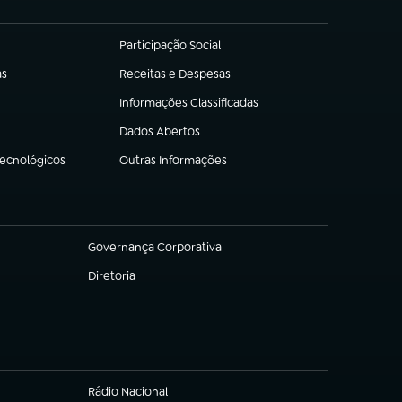
Participação Social
(abre em nova aba)
as
Receitas e Despesas
(abre em nova aba)
Informações Classificadas
(abre em nova aba)
Dados Abertos
(abre em nova aba)
Tecnológicos
Outras Informações
(abre em nova aba)
Governança Corporativa
(abre em nova aba)
Diretoria
(abre em nova aba)
Rádio Nacional