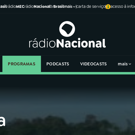
asil
rádio
MEC
rádio
Nacional
tv
Brasil
carta de serviço
acesso à inf
mais
PROGRAMAS
PODCASTS
VIDEOCASTS
mais
a