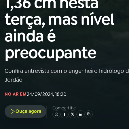
1,36 cm nesta
Nacional
terça, mas nível
01
INÍCIO
ainda é
02
A RÁDIO
preocupante
03
PROGRAMAÇÃO
Confira entrevista com o engenheiro hidrólogo d
04
PROGRAMAS
Jordão
05
PODCASTS
24/09/2024, 18:20
NO AR EM
Compartilhe
Ouça agora
06
VIDEOCASTS