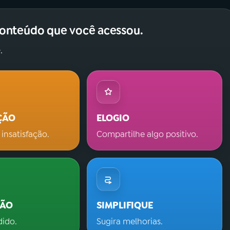
conteúdo que você acessou.
.
ÇÃO
ELOGIO
 insatisfação.
Compartilhe algo positivo.
ÇÃO
SIMPLIFIQUE
dido.
Sugira melhorias.