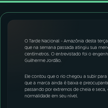
07
ÚLTIMAS
08
FESTIVAL DE MÚSICA
ACOMPANHE A RÁDIO NACIONAL
O Tarde Nacional - Amazônia desta terça-f
YouTube
Facebook
que na semana passada atingiu sua meno
centímetros. O entrevistado foi o engenh
Instagram
X
Guilherme Jordão.
TikTok
Ele contou que o rio chegou a subir para 
que a marca ainda é baixa e preocupante
passando por extremos de cheia e seca, o
normalidade em seu nível.