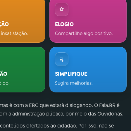
ÇÃO
ELOGIO
 insatisfação.
Compartilhe algo positivo.
ÇÃO
SIMPLIFIQUE
dido.
Sugira melhorias.
 mas é com a EBC que estará dialogando. O Fala.BR é
m a administração pública, por meio das Ouvidorias.
 conteúdos ofertados ao cidadão. Por isso, não se