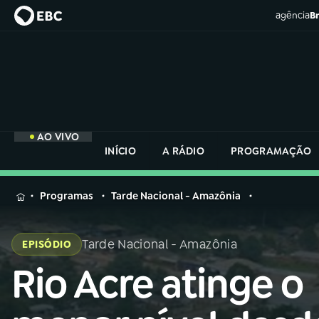
agência
Br
AO VIVO
INÍCIO
A RÁDIO
PROGRAMAÇÃO
MENU
Programas
Tarde Nacional - Amazônia
Buscar
na
Tarde Nacional - Amazônia
EPISÓDIO
Rádio
Buscar
Nacional
Rio Acre atinge o
Buscar
na
Rádio
AO VIVO