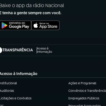
Baixe o app da rádio Nacional
E tenha a gente sempre com você.
Acesso à
TRANSPARÊNCIA
abre em nova aba)
Informação
Acesso à Informação
Institucional
Ações e Programas
(abre em nova aba)
(abre em nova aba)
Auditorias
Convênios e Transferênci
(abre em nova aba)
(abre em nova aba)
Licitações e Contratos
Empregados Públicos
(abre em nova aba)
(abre em nova aba)
SIC
Perguntas Frequentes