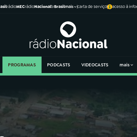
asil
rádio
MEC
rádio
Nacional
tv
Brasil
carta de serviço
acesso à inf
mais
PROGRAMAS
PODCASTS
VIDEOCASTS
mais