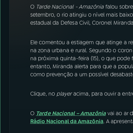
07
ÚLTIMAS
O
Tarde Nacional - Amazônia
falou sobre
setembro, o rio atingiu o nível mais baix
08
FESTIVAL DE MÚSICA
estadual da Defesa Civil, Coronel Miranda
ACOMPANHE A RÁDIO NACIONAL
Ele comentou a estiagem que atinge a re
na zona urbana e rural. Segundo o coron
YouTube
Facebook
na próxima quinta-feira (15), o que pode f
entanto, Miranda alerta para que a popul
Instagram
X
como prevenção a um possível desabas
TikTok
Clique, no
player
acima, para ouvir a entre
O
Tarde Nacional – Amazônia
vai ao ar d
Rádio Nacional da Amazônia
. A apresen