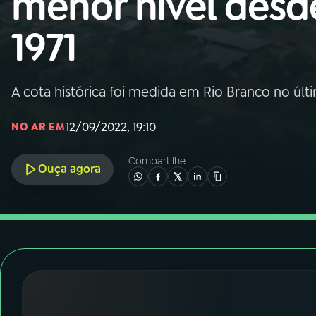
menor nível desd
Nacional
1971
01
INÍCIO
02
A RÁDIO
A cota histórica foi medida em Rio Branco no últ
12/09/2022, 19:10
NO AR EM
03
PROGRAMAÇÃO
Compartilhe
Ouça agora
04
PROGRAMAS
05
PODCASTS
06
VIDEOCASTS