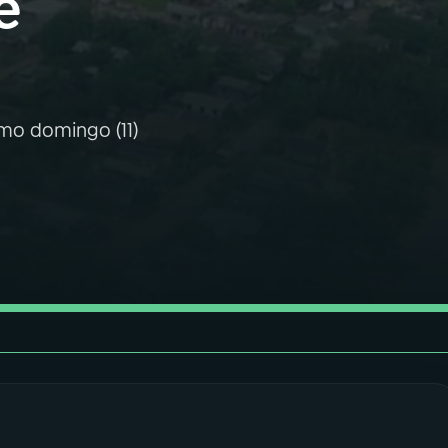
e
imo domingo (11)