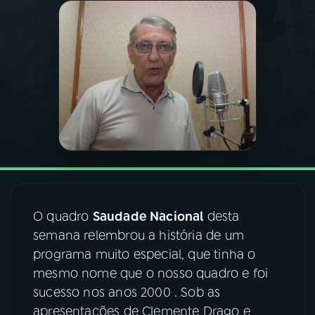
03
PROGRAMAÇÃO
04
PROGRAMAS
05
PODCASTS
06
VIDEOCASTS
O quadro
Saudade Nacional
desta
07
ÚLTIMAS
semana relembrou a história de um
programa muito especial, que tinha o
08
FESTIVAL DE MÚSICA
mesmo nome que o nosso quadro e foi
sucesso nos anos 2000 . Sob as
apresentações de Clemente Drago e
ACOMPANHE A RÁDIO NACIONAL