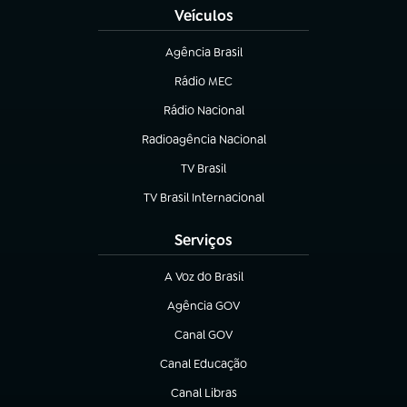
Veículos
Agência Brasil
(abre em nova aba)
Rádio MEC
(abre em nova aba)
Rádio Nacional
Radioagência Nacional
(abre em nova aba)
TV Brasil
(abre em nova aba)
TV Brasil Internacional
(abre em nova aba)
Serviços
A Voz do Brasil
(abre em nova aba)
Agência GOV
(abre em nova aba)
Canal GOV
(abre em nova aba)
Canal Educação
(abre em nova aba)
Canal Libras
(abre em nova aba)