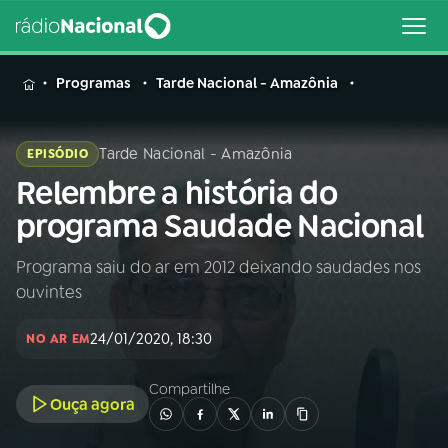
MENU
Programas
Tarde Nacional - Amazônia
Tarde Nacional - Amazônia
EPISÓDIO
Relembre a história do
Buscar
na
programa Saudade Nacional
Rádio
Buscar
Nacional
Programa saiu do ar em 2012 deixando saudades nos
ouvintes
AO VIVO
24/01/2020, 18:30
NO AR EM
01
INÍCIO
Compartilhe
Ouça agora
02
A RÁDIO