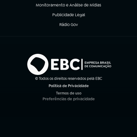
Monitoramento e Análise de Mídias
(abre em nova aba)
Publicidade Legal
(abre em nova aba)
Rádio Gov
(abre em nova aba)
© Todos os direitos reservados pela EBC
Política de Privacidade
(abre em nova aba)
Termos de uso
(abre em nova aba)
Preferências de privacidade