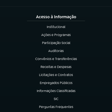
Acesso à Informação
Institucional
(abre em nova aba)
Ações e Programas
(abre em nova aba)
Participação Social
(abre em nova aba)
Auditorias
(abre em nova aba)
Convênios e Transferências
(abre em nova aba)
Receitas e Despesas
(abre em nova aba)
Licitações e Contratos
(abre em nova aba)
Empregados Públicos
(abre em nova aba)
Informações Classificadas
(abre em nova aba)
SIC
(abre em nova aba)
Perguntas Frequentes
(abre em nova aba)