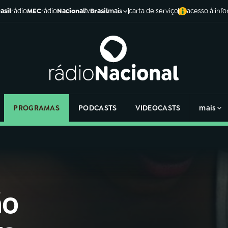
asil
rádio
MEC
rádio
Nacional
tv
Brasil
carta de serviço
acesso à inf
mais
PROGRAMAS
PODCASTS
VIDEOCASTS
mais
ão