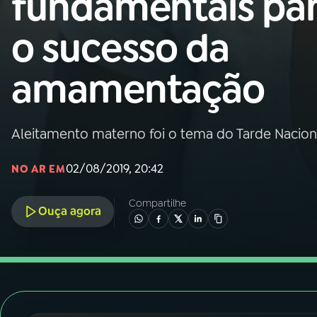
fundamentais pa
Nacional
o sucesso da
01
INÍCIO
amamentação
02
A RÁDIO
Aleitamento materno foi o tema do Tarde Naciona
03
PROGRAMAÇÃO
02/08/2019, 20:42
NO AR EM
04
PROGRAMAS
Compartilhe
Ouça agora
05
PODCASTS
06
VIDEOCASTS