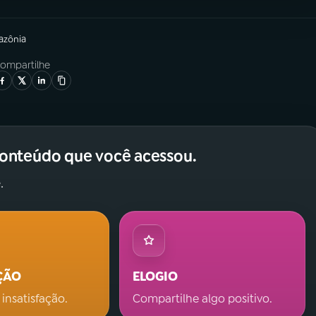
azônia
ompartilhe
conteúdo que você acessou.
.
ÇÃO
ELOGIO
 insatisfação.
Compartilhe algo positivo.