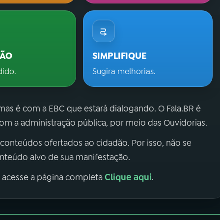
ÇÃO
SIMPLIFIQUE
dido.
Sugira melhorias.
 mas é com a EBC que estará dialogando. O Fala.BR é
m a administração pública, por meio das Ouvidorias.
 conteúdos ofertados ao cidadão. Por isso, não se
onteúdo alvo de sua manifestação.
Clique aqui
, acesse a página completa
.