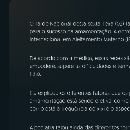
07
ÚLTIMAS
08
FESTIVAL DE MÚSICA
O Tarde Nacional desta sexta-feira (02) 
para o sucesso da amamentação. A entrev
Internacional em Aleitamento Materno (I
ACOMPANHE A RÁDIO NACIONAL
YouTube
Facebook
De acordo com a médica, essas redes s
empodere, supere as dificuldades e tenha
Instagram
X
filho.
TikTok
Ela explicou os diferentes fatores que os
amamentação está sendo efetiva, como 
como está a frequência do xixi e o aspec
A pediatra falou ainda das diferentes