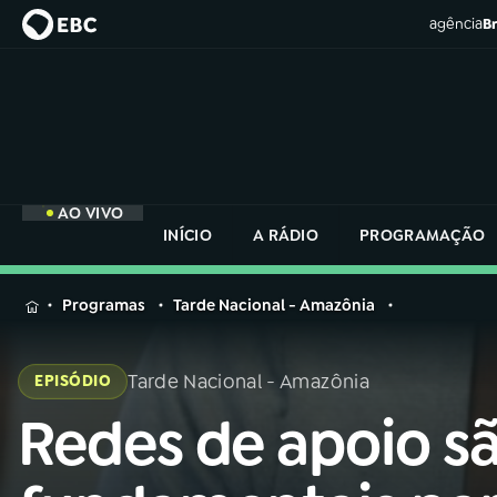
agência
Br
AO VIVO
INÍCIO
A RÁDIO
PROGRAMAÇÃO
MENU
Programas
Tarde Nacional - Amazônia
Buscar
na
Tarde Nacional - Amazônia
EPISÓDIO
Rádio
Buscar
Nacional
Redes de apoio s
Buscar
na
Rádio
AO VIVO