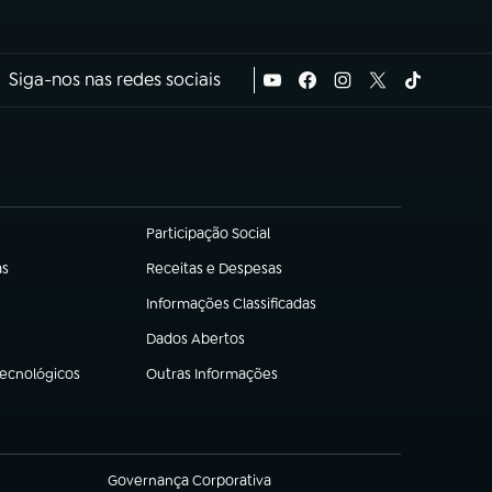
Siga-nos nas redes sociais
Participação Social
(abre em nova aba)
as
Receitas e Despesas
(abre em nova aba)
Informações Classificadas
(abre em nova aba)
Dados Abertos
(abre em nova aba)
Tecnológicos
Outras Informações
(abre em nova aba)
Governança Corporativa
(abre em nova aba)