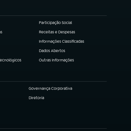
Participação Social
(abre em nova aba)
as
Receitas e Despesas
(abre em nova aba)
Informações Classificadas
(abre em nova aba)
Dados Abertos
(abre em nova aba)
Tecnológicos
Outras Informações
(abre em nova aba)
Governança Corporativa
(abre em nova aba)
Diretoria
(abre em nova aba)