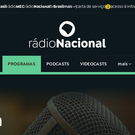
asil
rádio
MEC
rádio
Nacional
tv
Brasil
carta de serviço
acesso à inf
mais
PROGRAMAS
PODCASTS
VIDEOCASTS
mais
a