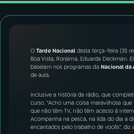
07
ÚLTIMAS
08
FESTIVAL DE MÚSICA
ACOMPANHE A RÁDIO NACIONAL
O
Tarde Nacional
desta terça-feira (31) 
YouTube
Facebook
Boa Vista, Roraima, Eduarda Deckman. E
baseiam nos programas da
Nacional da
Instagram
X
de aula.
TikTok
Inclusive a história da rádio, que comple
curso. “Acho uma coisa maravilhosa que pe
que não têm TV, não têm acesso à intern
Acompanha na pesca, na lida do dia a di
encantados pelo trabalho de vocês”, diz 