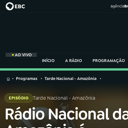
agência
Br
AO VIVO
INÍCIO
A RÁDIO
PROGRAMAÇÃO
MENU
Programas
Tarde Nacional - Amazônia
Buscar
na
Tarde Nacional - Amazônia
EPISÓDIO
Rádio
Buscar
Nacional
Rádio Nacional d
Buscar
na
Rádio
AO VIVO