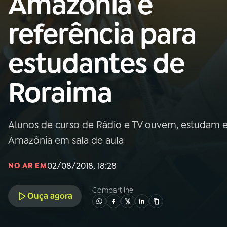
Amazônia é
Nacional
referência para
01
INÍCIO
estudantes de
02
A RÁDIO
Roraima
03
PROGRAMAÇÃO
Alunos de curso de Rádio e TV ouvem, estudam e
04
PROGRAMAS
Amazônia em sala de aula
05
PODCASTS
02/08/2018, 18:28
NO AR EM
Compartilhe
Ouça agora
06
VIDEOCASTS