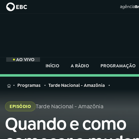
agência
Br
AO VIVO
INÍCIO
A RÁDIO
PROGRAMAÇÃO
MENU
Programas
Tarde Nacional - Amazônia
Buscar
na
Tarde Nacional - Amazônia
EPISÓDIO
Rádio
Buscar
Nacional
Quando e como
Buscar
na
Rádio
AO VIVO