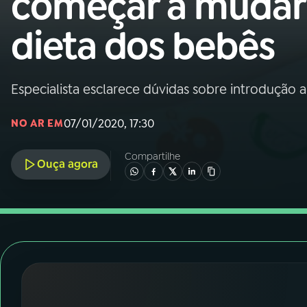
começar a mudar
Nacional
dieta dos bebês
01
INÍCIO
02
A RÁDIO
Especialista esclarece dúvidas sobre introdução 
07/01/2020, 17:30
NO AR EM
03
PROGRAMAÇÃO
Compartilhe
Ouça agora
04
PROGRAMAS
05
PODCASTS
06
VIDEOCASTS