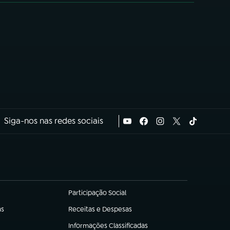
Siga-nos nas redes sociais
Participação Social
(abre em nova aba)
as
Receitas e Despesas
(abre em nova aba)
Informações Classificadas
(abre em nova aba)