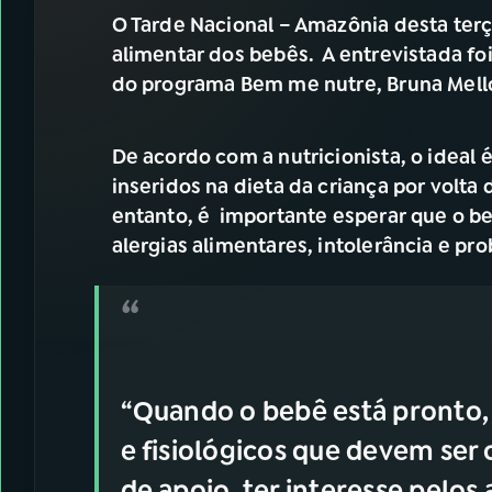
07
ÚLTIMAS
O Tarde Nacional – Amazônia desta terça
alimentar dos bebês. A entrevistada foi 
08
FESTIVAL DE MÚSICA
do programa Bem me nutre, Bruna Mell
ACOMPANHE A RÁDIO NACIONAL
De acordo com a nutricionista, o ideal
inseridos na dieta da criança por volta 
YouTube
Facebook
entanto, é importante esperar que o be
alergias alimentares, intolerância e pro
Instagram
X
TikTok
“Quando o bebê está pronto, 
e fisiológicos que devem ser
de apoio, ter interesse pelos