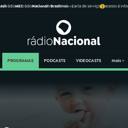
asil
rádio
MEC
rádio
Nacional
tv
Brasil
carta de serviço
acesso à inf
mais
PROGRAMAS
PODCASTS
VIDEOCASTS
mais