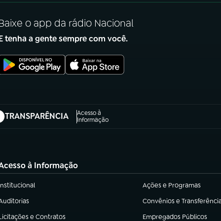
Baixe o app da rádio Nacional
E tenha a gente sempre com você.
Acesso à
TRANSPARÊNCIA
abre em nova aba)
Informação
Acesso à Informação
Institucional
Ações e Programas
(abre em nova aba)
(abre em nova aba)
Auditorias
Convênios e Transferênci
(abre em nova aba)
(abre em nova aba)
Licitações e Contratos
Empregados Públicos
(abre em nova aba)
(abre em nova aba)