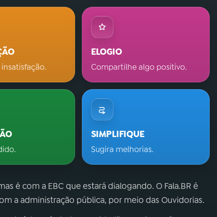
ÇÃO
ELOGIO
 insatisfação.
Compartilhe algo positivo.
ÇÃO
SIMPLIFIQUE
dido.
Sugira melhorias.
 mas é com a EBC que estará dialogando. O Fala.BR é
m a administração pública, por meio das Ouvidorias.