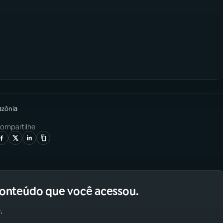
azônia
ompartilhe
conteúdo que você acessou.
.