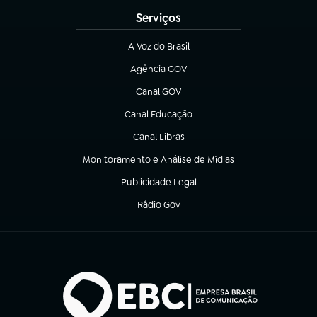
Serviços
A Voz do Brasil
(abre em nova aba)
Agência GOV
(abre em nova aba)
Canal GOV
(abre em nova aba)
Canal Educação
(abre em nova aba)
Canal Libras
(abre em nova aba)
Monitoramento e Análise de Mídias
(abre em nova aba)
Publicidade Legal
(abre em nova aba)
Rádio Gov
(abre em nova aba)