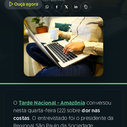
Ouça agora
03
PROGRAMAÇÃO
04
PROGRAMAS
05
PODCASTS
06
VIDEOCASTS
07
ÚLTIMAS
O
Tarde Nacional - Amazônia
conversou
08
FESTIVAL DE MÚSICA
nesta quarta-feira (22) sobre
dor nas
costas
. O entrevistado foi o presidente da
Regional São Paulo da Sociedade
ACOMPANHE A RÁDIO NACIONAL