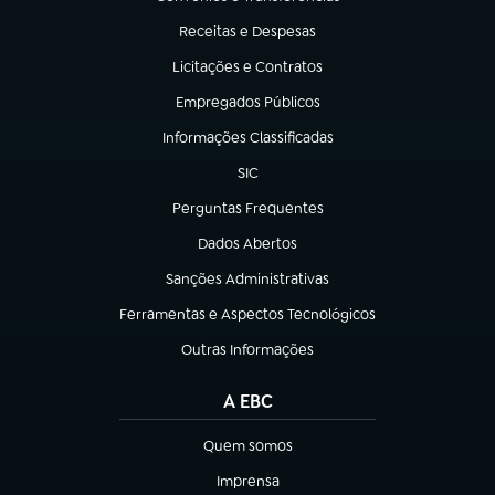
(abre em nova aba)
Receitas e Despesas
(abre em nova aba)
Licitações e Contratos
(abre em nova aba)
Empregados Públicos
(abre em nova aba)
Informações Classificadas
(abre em nova aba)
SIC
(abre em nova aba)
Perguntas Frequentes
(abre em nova aba)
Dados Abertos
(abre em nova aba)
Sanções Administrativas
(abre em nova aba)
Ferramentas e Aspectos Tecnológicos
(abre em nova aba)
Outras Informações
(abre em nova aba)
A EBC
Quem somos
(abre em nova aba)
Imprensa
(abre em nova aba)