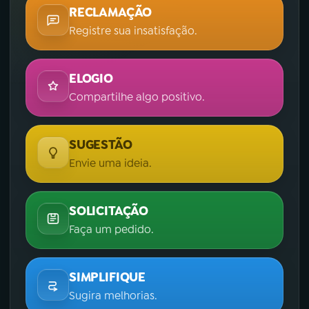
RECLAMAÇÃO
Registre sua insatisfação.
ELOGIO
Compartilhe algo positivo.
SUGESTÃO
Envie uma ideia.
SOLICITAÇÃO
Faça um pedido.
SIMPLIFIQUE
Sugira melhorias.