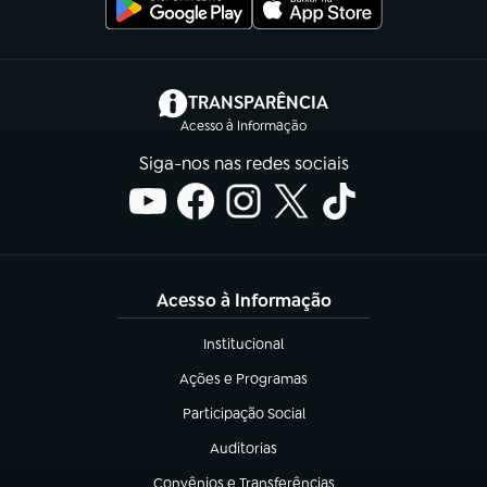
(abre em nova aba)
TRANSPARÊNCIA
Acesso à Informação
Siga-nos nas redes sociais
Acesso à Informação
Institucional
(abre em nova aba)
Ações e Programas
(abre em nova aba)
Participação Social
(abre em nova aba)
Auditorias
(abre em nova aba)
Convênios e Transferências