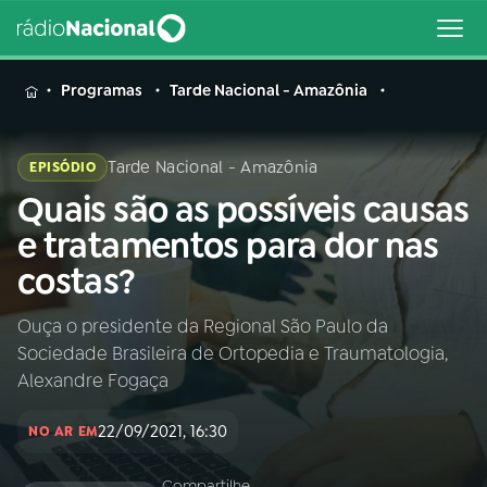
MENU
Programas
Tarde Nacional - Amazônia
Tarde Nacional - Amazônia
EPISÓDIO
Quais são as possíveis causas
Buscar
na
e tratamentos para dor nas
Rádio
Buscar
costas?
Nacional
Ouça o presidente da Regional São Paulo da
AO VIVO
Sociedade Brasileira de Ortopedia e Traumatologia,
Alexandre Fogaça
01
INÍCIO
22/09/2021, 16:30
NO AR EM
02
A RÁDIO
Compartilhe