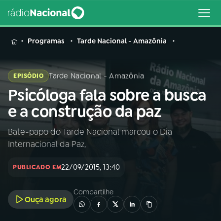
MENU
Programas
Tarde Nacional - Amazônia
Tarde Nacional - Amazônia
EPISÓDIO
Psicóloga fala sobre a busca
Buscar
na
e a construção da paz
Rádio
Buscar
Nacional
Bate-papo do Tarde Nacional marcou o Dia
Internacional da Paz,
AO VIVO
22/09/2015, 13:40
PUBLICADO EM
01
INÍCIO
Compartilhe
Ouça agora
02
A RÁDIO