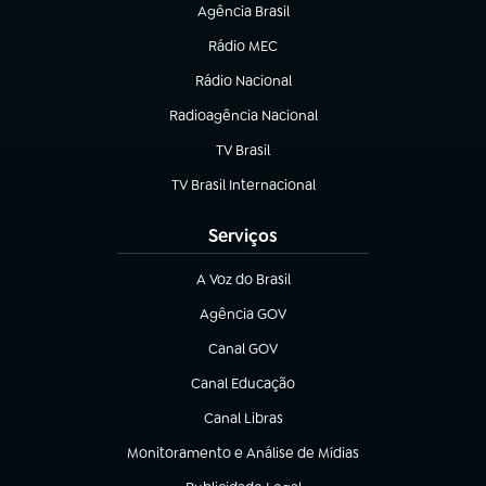
Agência Brasil
(abre em nova aba)
Rádio MEC
(abre em nova aba)
Rádio Nacional
Radioagência Nacional
(abre em nova aba)
TV Brasil
(abre em nova aba)
TV Brasil Internacional
(abre em nova aba)
Serviços
A Voz do Brasil
(abre em nova aba)
Agência GOV
(abre em nova aba)
Canal GOV
(abre em nova aba)
Canal Educação
(abre em nova aba)
Canal Libras
(abre em nova aba)
Monitoramento e Análise de Mídias
(abre em nova aba)