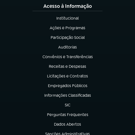
Acesso à Informação
Institucional
(abre em nova aba)
Ações e Programas
(abre em nova aba)
Participação Social
(abre em nova aba)
Auditorias
(abre em nova aba)
Convênios e Transferências
(abre em nova aba)
Receitas e Despesas
(abre em nova aba)
Licitações e Contratos
(abre em nova aba)
Empregados Públicos
(abre em nova aba)
Informações Classificadas
(abre em nova aba)
SIC
(abre em nova aba)
Perguntas Frequentes
(abre em nova aba)
Dados Abertos
(abre em nova aba)
Sanções Administrativas