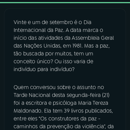
03
PROGRAMAÇÃO
Vinte e um de setembro é o Dia
Internacional da Paz. A data marca o
04
PROGRAMAS
início das atividades da Assembleia Geral
das Nações Unidas, em 1981. Mas a paz,
05
PODCASTS
tão buscada por muitos, tem um
conceito único? Ou isso varia de
indivíduo para indivíduo?
06
VIDEOCASTS
Quem conversou sobre o assunto no
07
ÚLTIMAS
Tarde Nacional desta segunda-feira (21)
foi a escritora e psicóloga Maria Tereza
08
FESTIVAL DE MÚSICA
Maldonado. Ela tem 39 livros publicados,
entre eles “Os construtores da paz -
caminhos da prevenção da violência", da
ACOMPANHE A RÁDIO NACIONAL