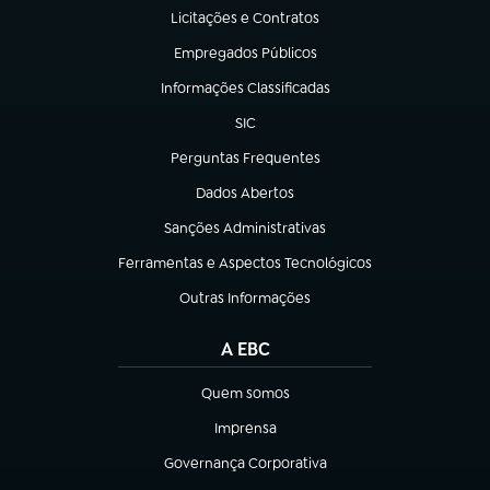
Licitações e Contratos
(abre em nova aba)
Empregados Públicos
(abre em nova aba)
Informações Classificadas
(abre em nova aba)
SIC
(abre em nova aba)
Perguntas Frequentes
(abre em nova aba)
Dados Abertos
(abre em nova aba)
Sanções Administrativas
(abre em nova aba)
Ferramentas e Aspectos Tecnológicos
(abre em nova aba)
Outras Informações
(abre em nova aba)
A EBC
Quem somos
(abre em nova aba)
Imprensa
(abre em nova aba)
Governança Corporativa
(abre em nova aba)