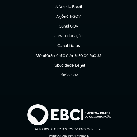
A Voz do Brasil
(abre em nova aba)
Agência GOV
(abre em nova aba)
Canal GOV
(abre em nova aba)
Canal Educação
(abre em nova aba)
Canal Libras
(abre em nova aba)
Monitoramento e Análise de Mídias
(abre em nova aba)
Publicidade Legal
(abre em nova aba)
Rádio Gov
(abre em nova aba)
© Todos os direitos reservados pela EBC
Política de Privacidade