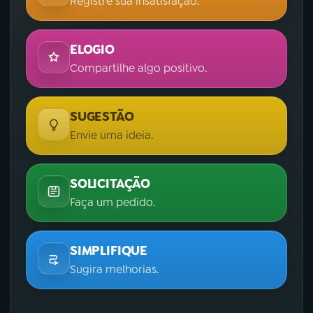
Registre sua insatisfação.
ELOGIO
Compartilhe algo positivo.
SUGESTÃO
Envie uma ideia.
SOLICITAÇÃO
Faça um pedido.
SIMPLIFIQUE
Sugira melhorias.