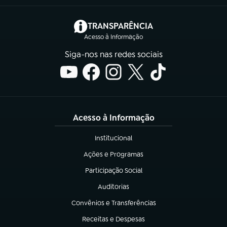
(abre em nova aba)
TRANSPARÊNCIA
Acesso à Informação
Siga-nos nas redes sociais
Acesso à Informação
Institucional
(abre em nova aba)
Ações e Programas
(abre em nova aba)
Participação Social
(abre em nova aba)
Auditorias
(abre em nova aba)
Convênios e Transferências
(abre em nova aba)
Receitas e Despesas
(abre em nova aba)