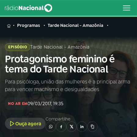
MENU
Programas
Tarde Nacional - Amazônia
Tarde Nacional - Amazônia
EPISÓDIO
Protagonismo feminino é
Buscar
na
tema do Tarde Nacional
Rádio
Buscar
Nacional
Para psicóloga, união das mulheres é a principal arma
para vencer machismo e desigualdades
AO VIVO
09/03/2017, 19:35
NO AR EM
01
INÍCIO
Compartilhe
Ouça agora
02
A RÁDIO