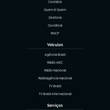
Contatos
(abre em nova aba)
Quem é Quem
(abre em nova aba)
Diretoria
(abre em nova aba)
Ouvidoria
(abre em nova aba)
RNCP
(abre em nova aba)
Veículos
Agência Brasil
(abre em nova aba)
Rádio MEC
(abre em nova aba)
Rádio Nacional
Radioagência Nacional
(abre em nova aba)
TV Brasil
(abre em nova aba)
TV Brasil Internacional
(abre em nova aba)
Serviços