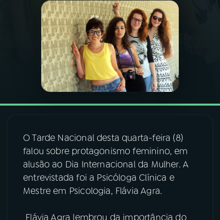
03
PROGRAMAÇÃO
04
PROGRAMAS
05
PODCASTS
06
VIDEOCASTS
O Tarde Nacional desta quarta-feira (8)
falou sobre protagonismo feminino, em
07
ÚLTIMAS
alusão ao Dia Internacional da Mulher. A
entrevistada foi a Psicóloga Clínica e
08
FESTIVAL DE MÚSICA
Mestre em Psicologia, Flávia Agra.
Flávia Agra lembrou da importância do
ACOMPANHE A RÁDIO NACIONAL