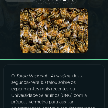
03
PROGRAMAÇÃO
04
PROGRAMAS
05
PODCASTS
06
VIDEOCASTS
O
Tarde Nacional - Amazônia
desta
07
ÚLTIMAS
segunda-feira (5) falou sobre os
experimentos mais recentes da
08
FESTIVAL DE MÚSICA
Universidade Guarulhos (UNG) com a
própolis vermelha para auxiliar
ACOMPANHE A RÁDIO NACIONAL