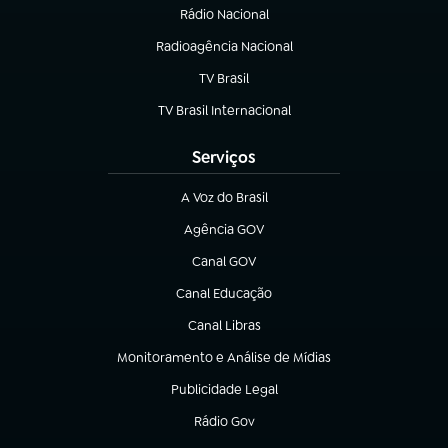
Rádio Nacional
Radioagência Nacional
(abre em nova aba)
TV Brasil
(abre em nova aba)
TV Brasil Internacional
(abre em nova aba)
Serviços
A Voz do Brasil
(abre em nova aba)
Agência GOV
(abre em nova aba)
Canal GOV
(abre em nova aba)
Canal Educação
(abre em nova aba)
Canal Libras
(abre em nova aba)
Monitoramento e Análise de Mídias
(abre em nova aba)
Publicidade Legal
(abre em nova aba)
Rádio Gov
(abre em nova aba)