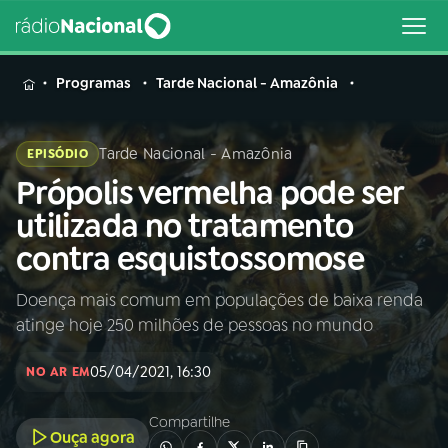
MENU
Programas
Tarde Nacional - Amazônia
Tarde Nacional - Amazônia
EPISÓDIO
Própolis vermelha pode ser
Buscar
na
utilizada no tratamento
Rádio
Buscar
contra esquistossomose
Nacional
Doença mais comum em populações de baixa renda
AO VIVO
atinge hoje 250 milhões de pessoas no mundo
01
INÍCIO
05/04/2021, 16:30
NO AR EM
Compartilhe
02
A RÁDIO
Ouça agora