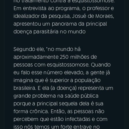
no tratamento contra a esquistossomose.
Em entrevista ao programa, o professor e
YouTube
Facebook
idealizador da pesquisa, Josué de Moraes,
apresentou um panorama da principal
Instagram
X
doença parasitária no mundo
TikTok
Segundo ele, "no mundo há
aproximadamente 250 milhões de
pessoas com esquistossomose. Quando
eu falo esse número elevado, a gente já
imagina que é superior a população
brasileira. E ela (a doença) representa um
grande problema na saúde pública
porque a principal sequela dela é sua
forma crônica. Então, as pessoas não
percebem que estão infectadas e com
isso nós temos um forte entrave no