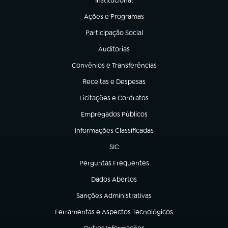
Institucional
(abre em nova aba)
Ações e Programas
(abre em nova aba)
Participação Social
(abre em nova aba)
Auditorias
(abre em nova aba)
Convênios e Transferências
(abre em nova aba)
Receitas e Despesas
(abre em nova aba)
Licitações e Contratos
(abre em nova aba)
Empregados Públicos
(abre em nova aba)
Informações Classificadas
(abre em nova aba)
SIC
(abre em nova aba)
Perguntas Frequentes
(abre em nova aba)
Dados Abertos
(abre em nova aba)
Sanções Administrativas
(abre em nova aba)
Ferramentas e Aspectos Tecnológicos
(abre em nova aba)