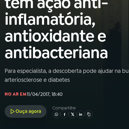
tem ação anti-
Nacional
inflamatória,
01
INÍCIO
antioxidante e
02
A RÁDIO
antibacteriana
03
PROGRAMAÇÃO
Para especialista, a descoberta pode ajudar na b
04
PROGRAMAS
arteriosclerose e diabetes
05
PODCASTS
11/04/2017, 18:40
NO AR EM
Compartilhe
Ouça agora
06
VIDEOCASTS