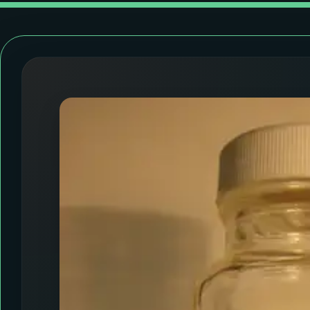
07
ÚLTIMAS
08
FESTIVAL DE MÚSICA
ACOMPANHE A RÁDIO NACIONAL
YouTube
Facebook
Instagram
X
TikTok