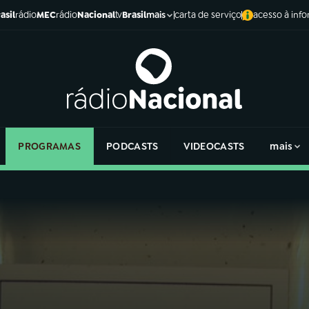
asil
rádio
MEC
rádio
Nacional
tv
Brasil
carta de serviço
acesso à inf
mais
PROGRAMAS
PODCASTS
VIDEOCASTS
mais