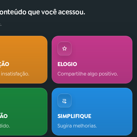
conteúdo que você acessou.
.
ÇÃO
ELOGIO
 insatisfação.
Compartilhe algo positivo.
ÇÃO
SIMPLIFIQUE
dido.
Sugira melhorias.