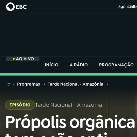
agência
Br
AO VIVO
INÍCIO
A RÁDIO
PROGRAMAÇÃO
MENU
Programas
Tarde Nacional - Amazônia
Buscar
na
Tarde Nacional - Amazônia
EPISÓDIO
Rádio
Buscar
Nacional
Própolis orgânica
Buscar
na
Rádio
AO VIVO