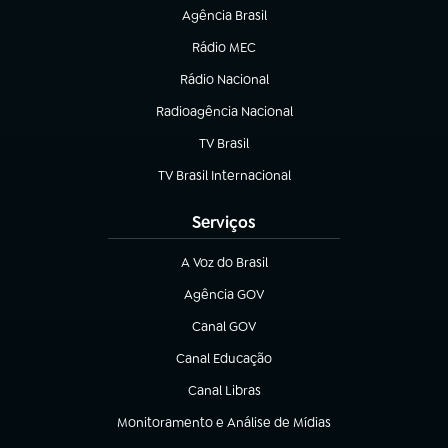
Agência Brasil
(abre em nova aba)
Rádio MEC
(abre em nova aba)
Rádio Nacional
Radioagência Nacional
(abre em nova aba)
TV Brasil
(abre em nova aba)
TV Brasil Internacional
(abre em nova aba)
Serviços
A Voz do Brasil
(abre em nova aba)
Agência GOV
(abre em nova aba)
Canal GOV
(abre em nova aba)
Canal Educação
(abre em nova aba)
Canal Libras
(abre em nova aba)
Monitoramento e Análise de Mídias
(abre em nova aba)