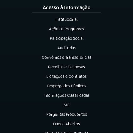
Acesso à Informação
Institucional
(abre em nova aba)
Ações e Programas
(abre em nova aba)
Participação Social
(abre em nova aba)
Auditorias
(abre em nova aba)
Convênios e Transferências
(abre em nova aba)
Receitas e Despesas
(abre em nova aba)
Licitações e Contratos
(abre em nova aba)
Empregados Públicos
(abre em nova aba)
Informações Classificadas
(abre em nova aba)
SIC
(abre em nova aba)
Perguntas Frequentes
(abre em nova aba)
Dados Abertos
(abre em nova aba)