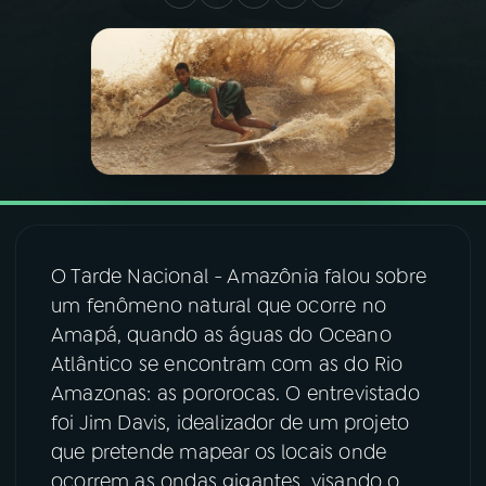
03
PROGRAMAÇÃO
04
PROGRAMAS
05
PODCASTS
06
VIDEOCASTS
O
Tarde Nacional - Amazônia falou sobre
um fenômeno natural que ocorre no
Amapá, quando as águas do Oceano
07
ÚLTIMAS
Atlântico se encontram com as do Rio
Amazonas: as pororocas. O entrevistado
08
FESTIVAL DE MÚSICA
foi Jim Davis, idealizador de um projeto
que pretende mapear os locais onde
ocorrem as ondas gigantes, visando o
ACOMPANHE A RÁDIO NACIONAL