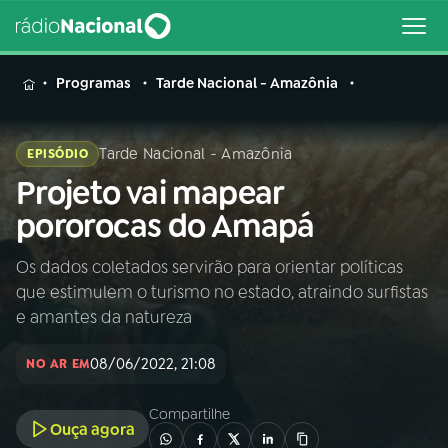
MENU
Programas
Tarde Nacional - Amazônia
Tarde Nacional - Amazônia
EPISÓDIO
Projeto vai mapear
Buscar
na
pororocas do Amapá
Rádio
Buscar
Nacional
Os dados coletados servirão para orientar políticas
que estimulem o turismo no estado, atraindo surfistas
AO VIVO
e amantes da natureza
08/06/2022, 21:08
01
INÍCIO
NO AR EM
Compartilhe
Ouça agora
02
A RÁDIO